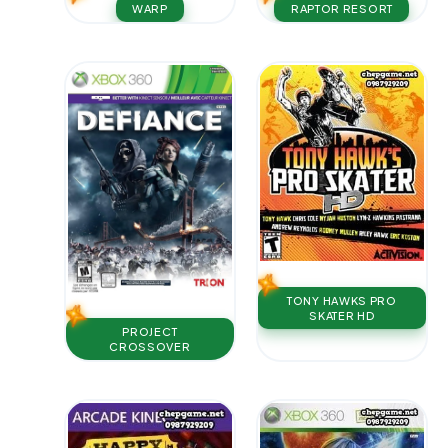
WARP
RAPTOR RESORT
TONY HAWKS PRO
SKATER HD
PROJECT
CROSSOVER