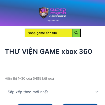
Nhảy
tới
nội
dung
Search Button
Search
for:
THƯ VIỆN GAME xbox 360
Đã
Hiển thị 1–30 của 5485 kết quả
sắp
xếp
theo
mới