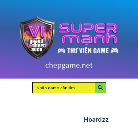
Search Button
Search
for:
Hoardzz