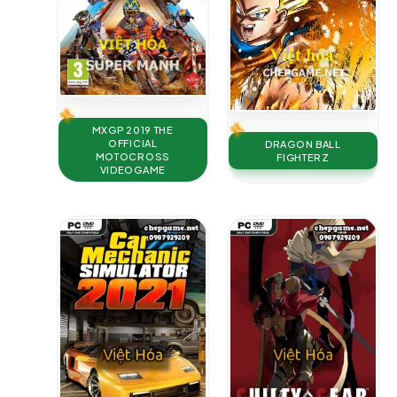
MXGP 2019 THE
OFFICIAL
DRAGON BALL
MOTOCROSS
FIGHTERZ
VIDEOGAME