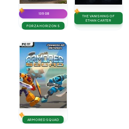
135 GB
THE VANISHING OF
ETHAN CARTER
FORZA HORIZON 5
ARMORED SQUAD