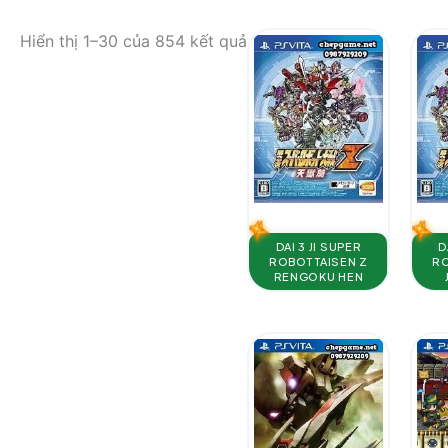
Đã
Hiển thị 1–30 của 854 kết quả
sắp
xếp
theo
mới
nhất
DAI 3 JI SUPER
D
ROBOT TAISEN Z
RO
RENGOKU HEN