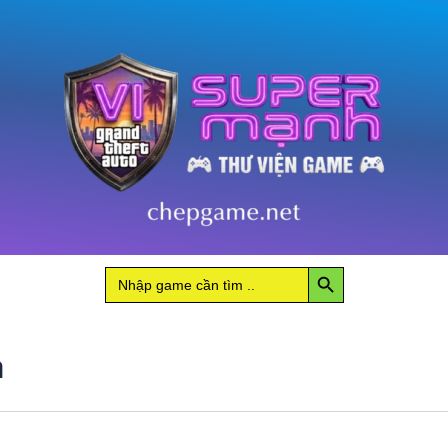
Search Button
Search
for:
a