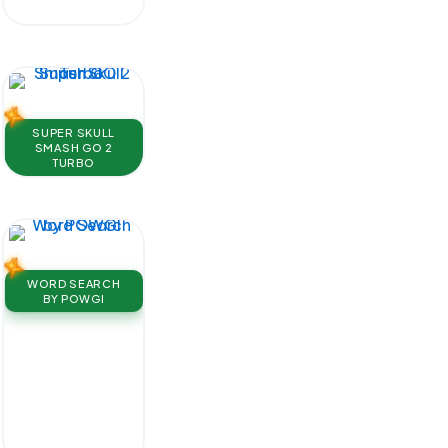
SUPER SKULL
SMASH GO 2
TURBO
WORD SEARCH
BY POWGI