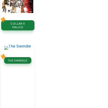
COLLAR X
MALICE
THE SWINDLE