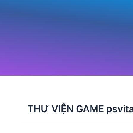
Nhảy
tới
nội
dung
THƯ VIỆN GAME psvit