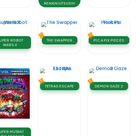
RENKINJUTSUSHI
UPER ROBOT
THE SWAPPER
PIC A PIX PIECES
WARS X
TETRAS ESCAPE
DEMON GAZE 2
UPER MUTANT