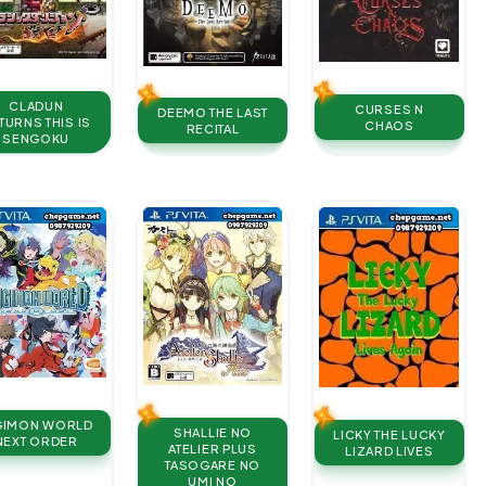
CLADUN
CURSES N
DEEMO THE LAST
TURNS THIS IS
CHAOS
RECITAL
SENGOKU
GIMON WORLD
SHALLIE NO
LICKY THE LUCKY
NEXT ORDER
ATELIER PLUS
LIZARD LIVES
TASOGARE NO
UMI NO