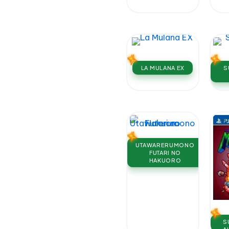
LA MULANA EX
S
UTAWARERUMONO
FUTARI NO
HAKUORO
S