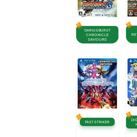
DARIUSBURST
RE
CHRONICLE
SAVIOURS
DI
FAST STRIKER