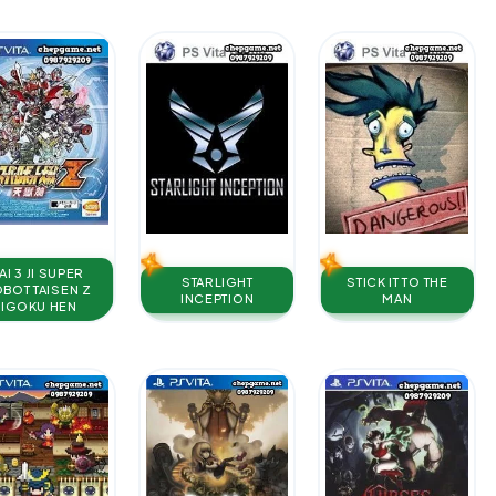
AI 3 JI SUPER
STARLIGHT
STICK IT TO THE
BOT TAISEN Z
INCEPTION
MAN
JIGOKU HEN