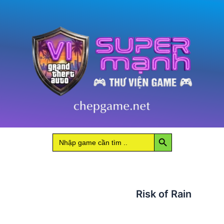
số
lượng
Search Button
Search
for:
Risk of Rain