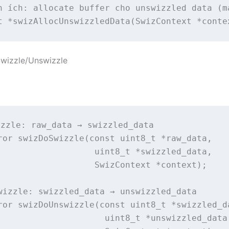
n ích: allocate buffer cho unswizzled data (m
t *swizAllocUnswizzledData(SwizContext *conte
wizzle/Unswizzle
zzle: raw_data → swizzled_data

ror swizDoSwizzle(const uint8_t *raw_data,

                   uint8_t *swizzled_data,

                   SwizContext *context);

wizzle: swizzled_data → unswizzled_data

ror swizDoUnswizzle(const uint8_t *swizzled_da
                     uint8_t *unswizzled_data,