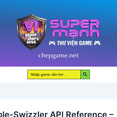
Search Button
Search
for:
le-Swizzler API Reference –