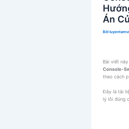
Hướng
Án Củ
Bởi
luyentamvo
Bài viết nà
Console-Sw
theo cách p
Đây là tài 
lý lỗi đúng 