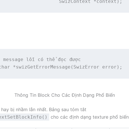
                     SwizContext *context);
 message lỗi có thể đọc được

char *swizGetErrorMessage(SwizError error);
Thông Tin Block Cho Các Định Dạng Phổ Biến
 hay bị nhầm lẫn nhất. Bảng sau tóm tắt
cho các định dạng texture phổ biến
extSetBlockInfo()