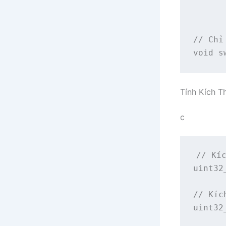
      
      
// Chỉ
void s
Tính Kích T
c
// Kíc
uint32
// Kíc
uint32