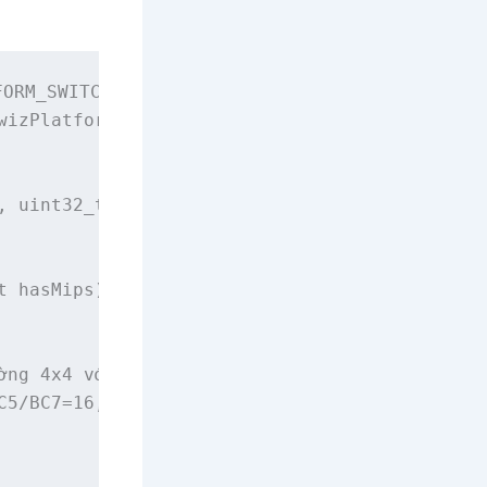
ORM_SWITCH

izPlatform platform);

, uint32_t width, uint32_t height);

 hasMips);

ng 4x4 với DXT/BC)

5/BC7=16, v.v.)
