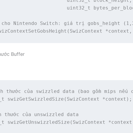
                       uint32_t block_height,

                       uint32_t bytes_per_bloc
 cho Nintendo Switch: giá trị gobs_height (1,2
wizContextSetGobsHeight(SwizContext *context,
hước Buffer
h thước của swizzled data (bao gồm mips nếu c
_t swizGetSwizzledSize(SwizContext *context);

h thước của unswizzled data

_t swizGetUnswizzledSize(SwizContext *context)