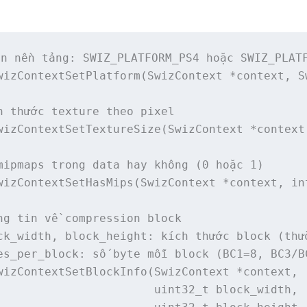
n nền tảng: SWIZ_PLATFORM_PS4 hoặc SWIZ_PLATF
wizContextSetPlatform(SwizContext *context, Sw
h thước texture theo pixel

wizContextSetTextureSize(SwizContext *context
mipmaps trong data hay không (0 hoặc 1)

wizContextSetHasMips(SwizContext *context, int
ng tin về compression block

ck_width, block_height: kích thước block (thườ
es_per_block: số byte mỗi block (BC1=8, BC3/BC
wizContextSetBlockInfo(SwizContext *context,

                       uint32_t block_width,
