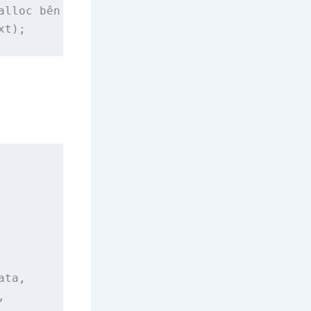
alloc bên trong, caller phải free)

xt);
ta,


