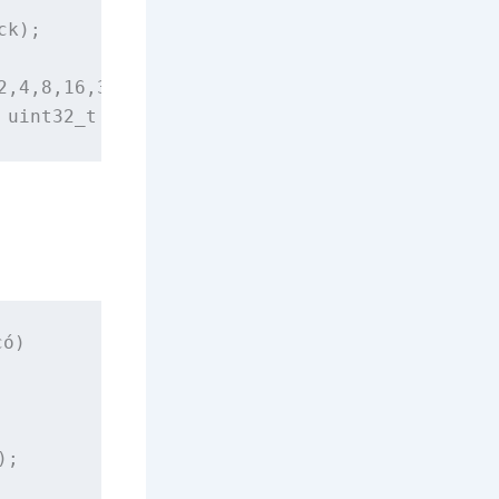
k);

,4,8,16,32)

 uint32_t gobs_height);
ó)

;
