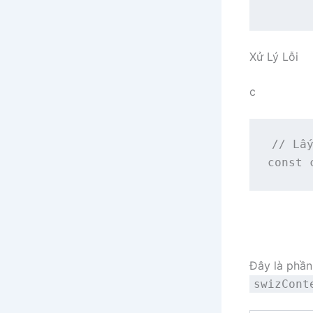
      
Xử Lý Lỗi
c
// Lấy
const 
Đây là phần
swizCont