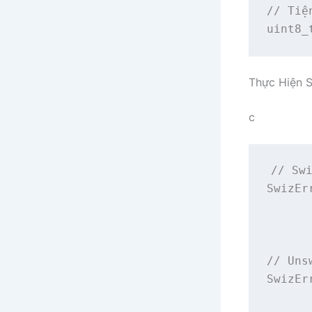
// Tiệ
uint8_
Thực Hiện S
c
// Swi
SwizEr
      
      
// Uns
SwizEr
      