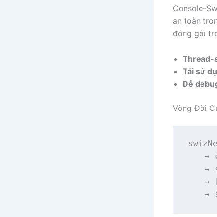
Console-Swi
an toàn tro
đóng gói tr
Thread-s
Tái sử d
Dễ debu
Vòng Đời C
swizNe
    → 
    → 
    → 
    → 