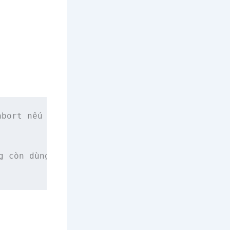
bort nếu hết bộ nhớ.

 còn dùng.
