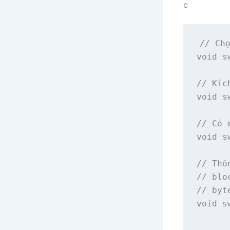
c
// Chọ
void s
// Kíc
void s
// Có 
void s
// Thô
// blo
// byt
void s
      