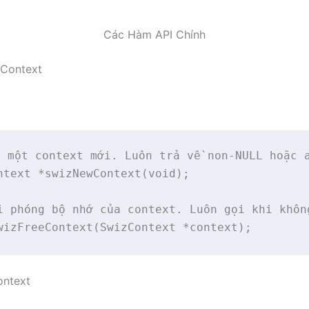
Các Hàm API Chính
 Context
 một context mới. Luôn trả về non-NULL hoặc a
ntext *swizNewContext(void);

i phóng bộ nhớ của context. Luôn gọi khi không
wizFreeContext(SwizContext *context);
ontext