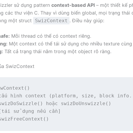
zzler sử dụng pattern
context-based API
– một thiết kế p
ng các thư viện C. Thay vì dùng biến global, mọi trạng thái
ong một struct
. Điều này giúp:
SwizContext
afe:
Mỗi thread có thể có context riêng.
ụng:
Một context có thể tái sử dụng cho nhiều texture cùng 
g:
Tất cả trạng thái nằm trong một object rõ ràng.
ủa SwizContext
wContext()

cấu hình context (platform, size, block info..
swizDoSwizzle() hoặc swizDoUnswizzle()

[tái sử dụng nếu cần]

swizFreeContext()