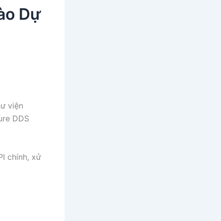
ào Dự
hư viện
ture DDS
I chính, xử