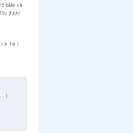
hổ biến và
 đều được
cấu hình.
.)
