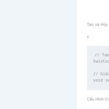
Tạo và Hủy
c
// Tạo
SwizCo
// Giả
void s
Cấu Hình C