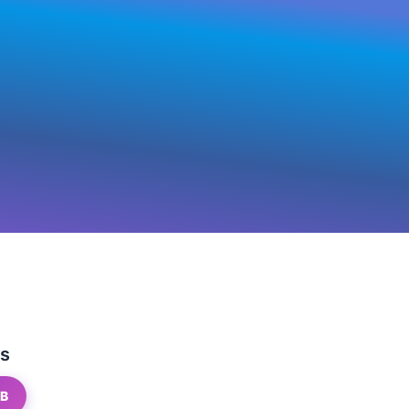
cs
GB