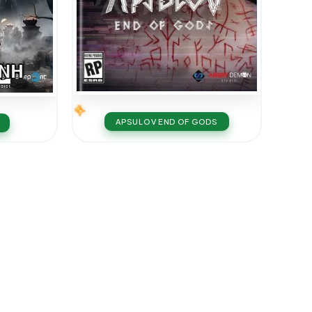
APSULOV END OF GODS