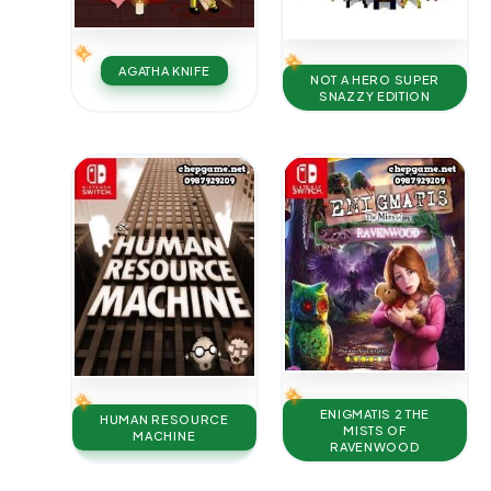
AGATHA KNIFE
NOT A HERO SUPER
SNAZZY EDITION
ENIGMATIS 2 THE
HUMAN RESOURCE
MISTS OF
MACHINE
RAVENWOOD