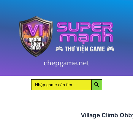
số
lượng
Search Button
Search
for:
Village Climb Obb