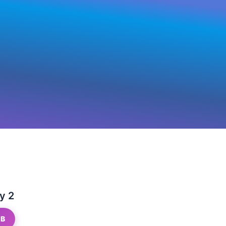
y 2
GB