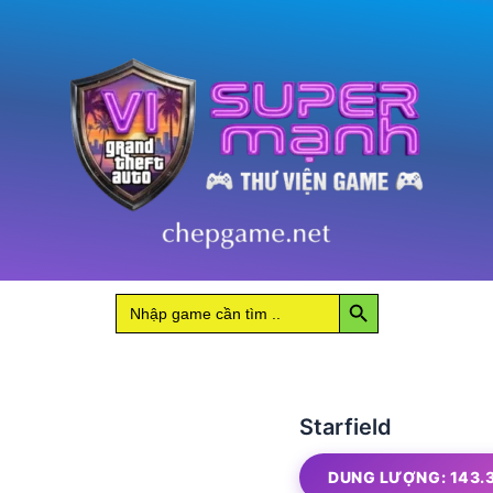
Search Button
Search
for:
Starfield
DUNG LƯỢNG: 143.