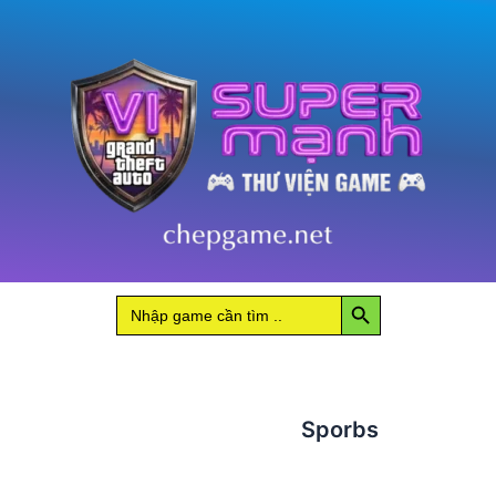
Search Button
Search
for:
Sporbs