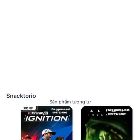
Snacktorio
Sản phẩm tương tự