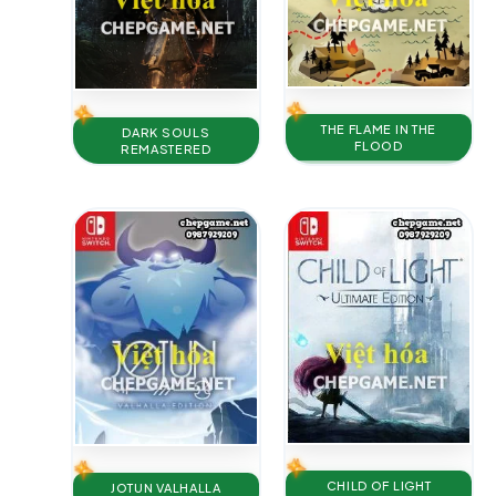
THE FLAME IN THE
DARK SOULS
FLOOD
REMASTERED
CHILD OF LIGHT
JOTUN VALHALLA