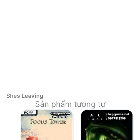
Shes Leaving
Sản phẩm tương tự