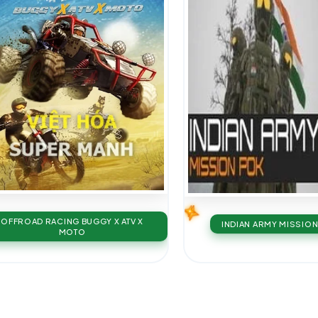
OFFROAD RACING BUGGY X ATV X
INDIAN ARMY MISSIO
MOTO