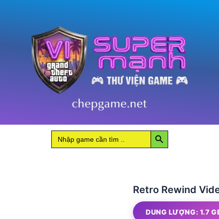
Store
Simulator
số
lượng
Search Button
Search
for:
Retro Rewind Vide
DUNG LƯỢNG: 1.7 G