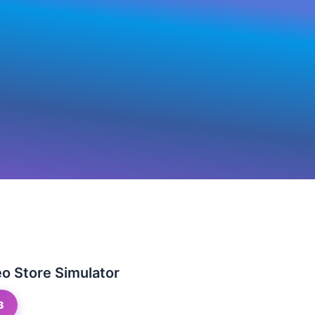
o Store Simulator
B