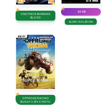
20 GB
ONE PIECE BURNING
BLOOD
ALIEN ISOLATION
OFFROAD RACING
BUGGY X ATV X MOTO