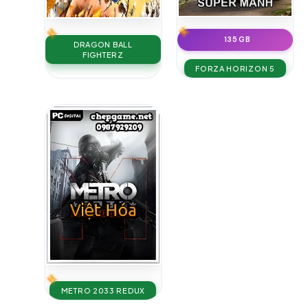
135 GB
DRAGON BALL
FIGHTERZ
FORZA HORIZON 5
METRO 2033 REDUX