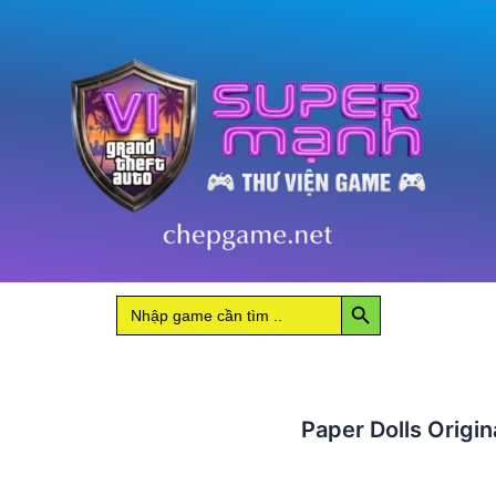
số
lượng
Search Button
Search
for:
Paper Dolls Origin