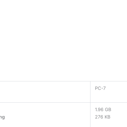
PC-7
1.96 GB
ng
276 KB