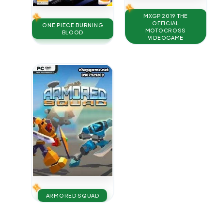
MXGP 2019 THE
OFFICIAL
ONE PIECE BURNING
MOTOCROSS
BLOOD
VIDEOGAME
ARMORED SQUAD