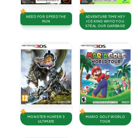
NEED FOR SPEED THE
ADVENTURE TIME HEY
RUN
ICE KING WHYD YOU
STEAL OUR GARBAGE
MONSTER HUNTER 3
MARIO GOLF WORLD
ULTIMATE
TOUR