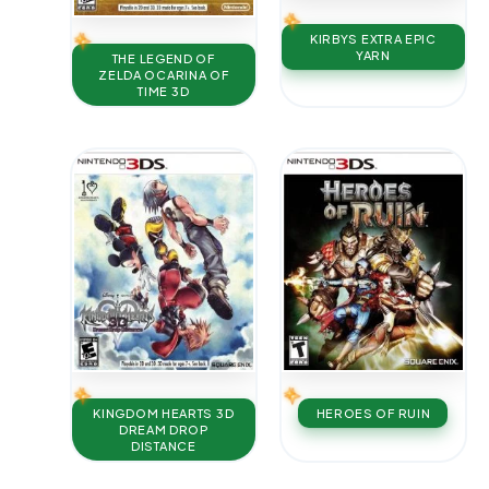
KIRBYS EXTRA EPIC
YARN
THE LEGEND OF
ZELDA OCARINA OF
TIME 3D
KINGDOM HEARTS 3D
HEROES OF RUIN
DREAM DROP
DISTANCE