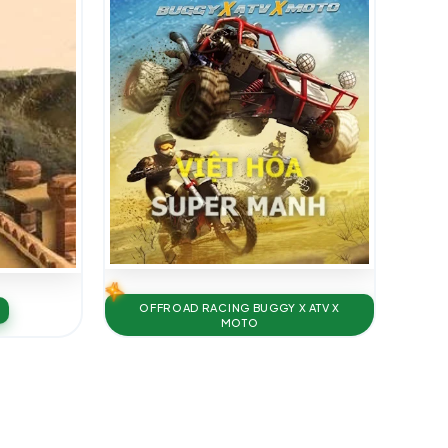
OFFROAD RACING BUGGY X ATV X
MOTO