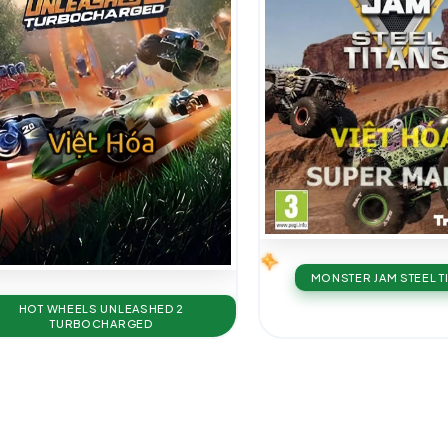
MONSTER JAM STEEL T
HOT WHEELS UNLEASHED 2
TURBOCHARGED