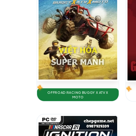
OFFROAD RACING BUGGY X ATV X
MOTO