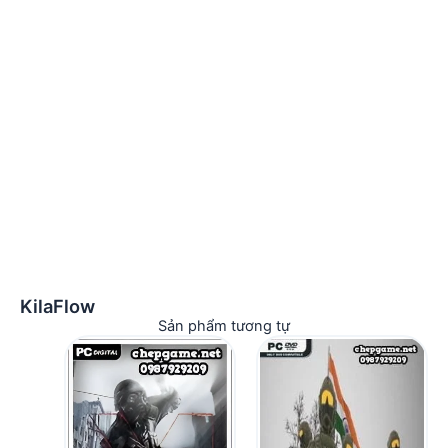
KilaFlow
Sản phẩm tương tự