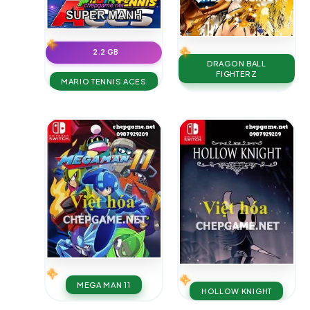
2.2 GB
DRAGON BALL
FIGHTERZ
MARIO TENNIS ACES
MEGA MAN 11
HOLLOW KNIGHT