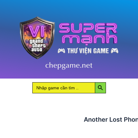
Lauras
Story
số
lượng
Search Button
Search
for:
Another Lost Phon