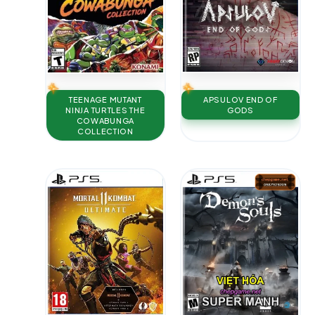
APSULOV END OF
TEENAGE MUTANT
GODS
NINJA TURTLES THE
COWABUNGA
COLLECTION