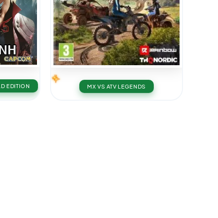
LD EDITION
MX VS ATV LEGENDS