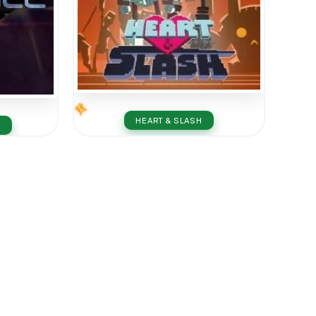
HEART & SLASH
E