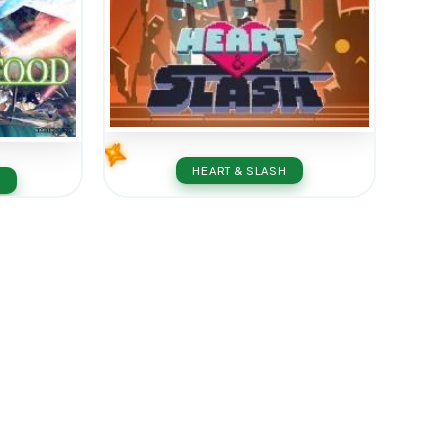
HEART & SLASH
D