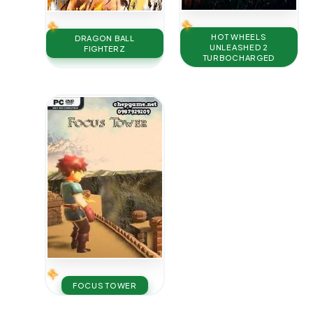
HOT WHEELS
DRAGON BALL
UNLEASHED 2
FIGHTERZ
TURBOCHARGED
FOCUS TOWER