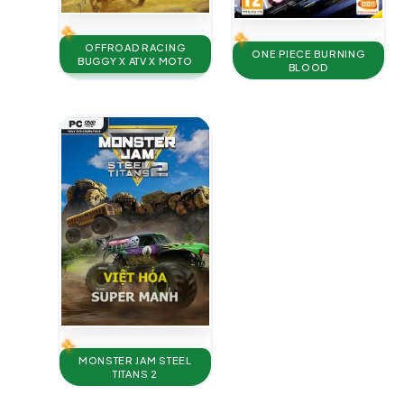
OFFROAD RACING
ONE PIECE BURNING
BUGGY X ATV X MOTO
BLOOD
MONSTER JAM STEEL
TITANS 2