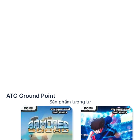
ATC Ground Point
Sản phẩm tương tự