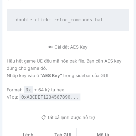
double-click: retoc_commands.bat
🔑 Cài đặt AES Key
Hầu hết game UE đều mã hóa pak file. Bạn cần AES key
đúng cho game đó.
Nhập key vào ô
“AES Key”
trong sidebar của GUI.
Format:
0x
+ 64 ký tự hex
Ví dụ:
0xABCDEF1234567890...
📋 Tất cả lệnh được hỗ trợ
Lệnh
Tab GUI
Mô tả