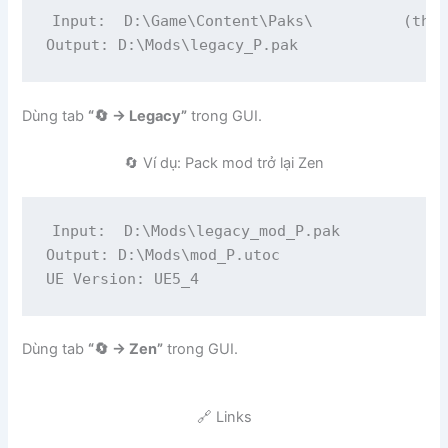
Input:  D:\Game\Content\Paks\          (thư 
Output: D:\Mods\legacy_P.pak
Dùng tab
“🔄 → Legacy”
trong GUI.
🔄 Ví dụ: Pack mod trở lại Zen
Input:  D:\Mods\legacy_mod_P.pak

Output: D:\Mods\mod_P.utoc

UE Version: UE5_4
Dùng tab
“🔄 → Zen”
trong GUI.
🔗 Links