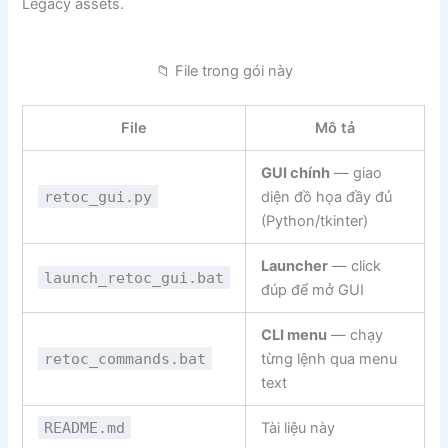
Legacy assets.
📁 File trong gói này
File
Mô tả
GUI chính
— giao
retoc_gui.py
diện đồ họa đầy đủ
(Python/tkinter)
Launcher
— click
launch_retoc_gui.bat
đúp để mở GUI
CLI menu
— chạy
retoc_commands.bat
từng lệnh qua menu
text
README.md
Tài liệu này