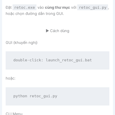
Đặt
retoc.exe
vào
cùng thư mục
với
retoc_gui.py
,
hoặc chọn đường dẫn trong GUI.
▶ Cách dùng
GUI (khuyến nghị)
double-click: launch_retoc_gui.bat
hoặc:
python retoc_gui.py
CLI Menu