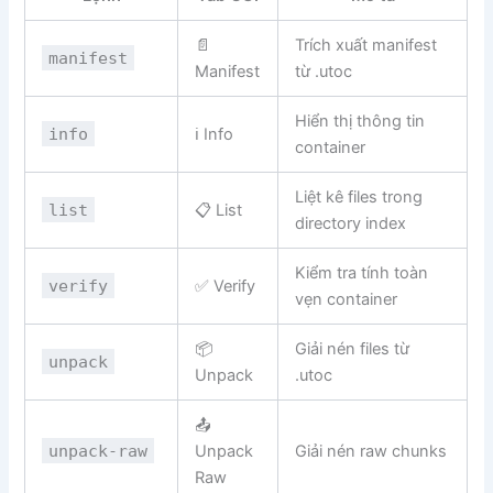
📄
Trích xuất manifest
manifest
Manifest
từ .utoc
Hiển thị thông tin
info
ℹ Info
container
Liệt kê files trong
list
📋 List
directory index
Kiểm tra tính toàn
verify
✅ Verify
vẹn container
📦
Giải nén files từ
unpack
Unpack
.utoc
📤
unpack-raw
Unpack
Giải nén raw chunks
Raw