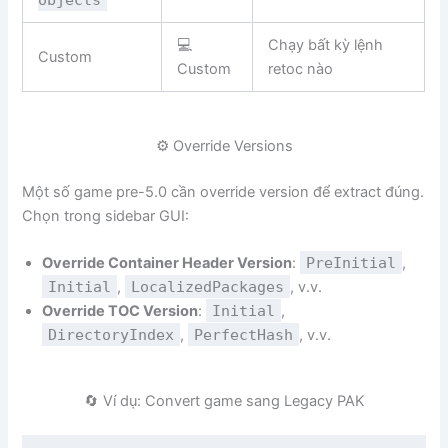
💻
Chạy bất kỳ lệnh
Custom
Custom
retoc nào
⚙ Override Versions
Một số game pre-5.0 cần override version để extract đúng.
Chọn trong sidebar GUI:
Override Container Header Version
:
PreInitial
,
Initial
,
LocalizedPackages
, v.v.
Override TOC Version
:
Initial
,
DirectoryIndex
,
PerfectHash
, v.v.
🔄 Ví dụ: Convert game sang Legacy PAK