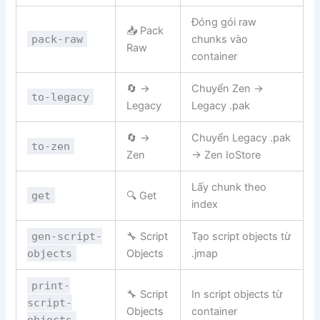
Đóng gói raw
📥 Pack
pack-raw
chunks vào
Raw
container
🔄 →
Chuyển Zen →
to-legacy
Legacy
Legacy .pak
🔄 →
Chuyển Legacy .pak
to-zen
Zen
→ Zen IoStore
Lấy chunk theo
get
🔍 Get
index
gen-script-
🔧 Script
Tạo script objects từ
objects
Objects
.jmap
print-
🔧 Script
In script objects từ
script-
Objects
container
objects