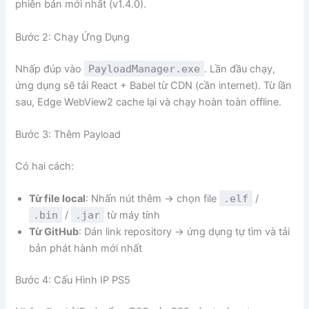
phiên bản mới nhất (v1.4.0).
Bước 2: Chạy Ứng Dụng
Nhấp đúp vào
PayloadManager.exe
. Lần đầu chạy,
ứng dụng sẽ tải React + Babel từ CDN (cần internet). Từ lần
sau, Edge WebView2 cache lại và chạy hoàn toàn offline.
Bước 3: Thêm Payload
Có hai cách:
Từ file local
: Nhấn nút thêm → chọn file
.elf
/
.bin
/
.jar
từ máy tính
Từ GitHub
: Dán link repository → ứng dụng tự tìm và tải
bản phát hành mới nhất
Bước 4: Cấu Hình IP PS5