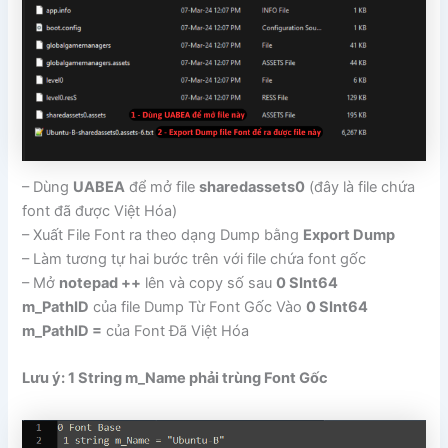
– Dùng
UABEA
để mở file
sharedassets0
(đây là file chứa
font đã được Việt Hóa)
– Xuất File Font ra theo dạng Dump bằng
Export Dump
– Làm tương tự hai bước trên với file chứa font gốc
– Mở
notepad ++
lên và copy số sau
0 SInt64
m_PathID
của file Dump Từ Font Gốc Vào
0 SInt64
m_PathID =
của Font Đã Việt Hóa
Lưu ý: 1 String m_Name phải trùng Font Gốc