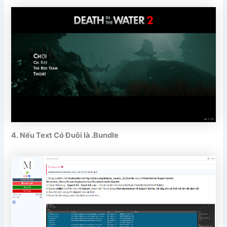
4. Nếu Text Có Đuôi là .Bundle