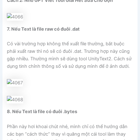
Cách 2: Nhờ GPT Viết Tool Giải Hết Sửa Cho Gọn
7. Nếu Text là file raw có đuôi .dat
Có vài trường hợp không thể xuất file thường, bắt buộc
phải xuất raw thì nó sẽ có đuôi .dat. Trường hợp này cũng
gặp nhiều. Thường mình sẽ dùng tool UnityText2. Cách sử
dụng tinh chỉnh thông số và sử dụng mình để ở ảnh dưới.
8. Nếu Text là file có đuôi .bytes
Phần này hơi khoai chút nhé, mình chỉ có thể hướng dẫn
các bạn “cách thức” thay vì quăng một cái tool làm thay