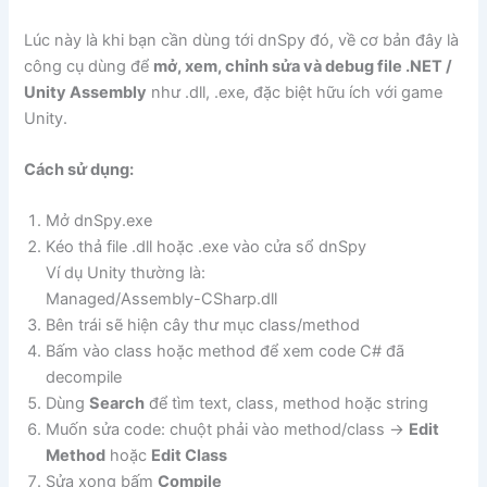
Lúc này là khi bạn cần dùng tới dnSpy đó, về cơ bản đây là
công cụ dùng để
mở, xem, chỉnh sửa và debug file .NET /
Unity Assembly
như .dll, .exe, đặc biệt hữu ích với game
Unity.
Cách sử dụng:
Mở dnSpy.exe
Kéo thả file .dll hoặc .exe vào cửa sổ dnSpy
Ví dụ Unity thường là:
Managed/Assembly-CSharp.dll
Bên trái sẽ hiện cây thư mục class/method
Bấm vào class hoặc method để xem code C# đã
decompile
Dùng
Search
để tìm text, class, method hoặc string
Muốn sửa code: chuột phải vào method/class →
Edit
Method
hoặc
Edit Class
Sửa xong bấm
Compile