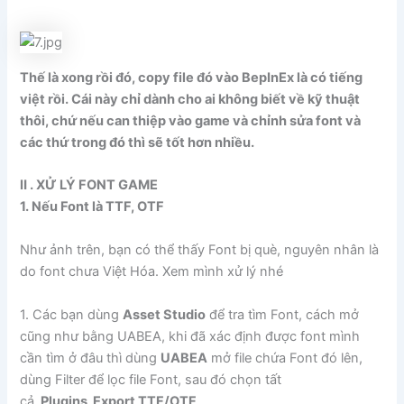
Thế là xong rồi đó, copy file đó vào BepInEx là có tiếng
việt rồi. Cái này chỉ dành cho ai không biết về kỹ thuật
thôi, chứ nếu can thiệp vào game và chỉnh sửa font và
các thứ trong đó thì sẽ tốt hơn nhiều.
Ⅱ . XỬ LÝ FONT GAME
1. Nếu Font là TTF, OTF
Như ảnh trên, bạn có thể thấy Font bị què, nguyên nhân là
do font chưa Việt Hóa. Xem mình xử lý nhé
1. Các bạn dùng
Asset Studio
để tra tìm Font, cách mở
cũng như bằng UABEA, khi đã xác định được font mình
cần tìm ở đâu thì dùng
UABEA
mở file chứa Font đó lên,
dùng Filter để lọc file Font, sau đó chọn tất
cả
Plugins Export TTF/OTF