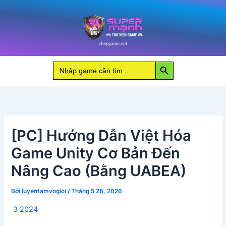
Nhảy
tới
nội
dung
Search Button
Search
for:
[PC] Hướng Dẫn Việt Hóa
Game Unity Cơ Bản Đến
Nâng Cao (Bằng UABEA)
Bởi
luyentamvogioi
/
Tháng 5 28, 2026
3 2024