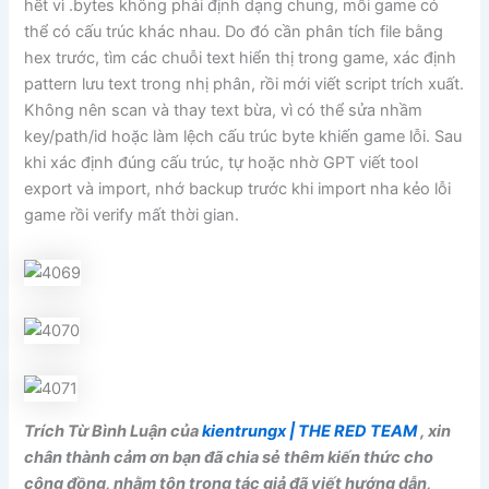
hết vì .bytes không phải định dạng chung, mỗi game có
thể có cấu trúc khác nhau. Do đó cần phân tích file bằng
hex trước, tìm các chuỗi text hiển thị trong game, xác định
pattern lưu text trong nhị phân, rồi mới viết script trích xuất.
Không nên scan và thay text bừa, vì có thể sửa nhầm
key/path/id hoặc làm lệch cấu trúc byte khiến game lỗi. Sau
khi xác định đúng cấu trúc, tự hoặc nhờ GPT viết tool
export và import, nhớ backup trước khi import nha kẻo lỗi
game rồi verify mất thời gian.
Trích Từ Bình Luận của
kientrungx | THE RED TEAM
, xin
chân thành cảm ơn bạn đã chia sẻ thêm kiến thức cho
cộng đồng, nhằm tôn trọng tác giả đã viết hướng dẫn,