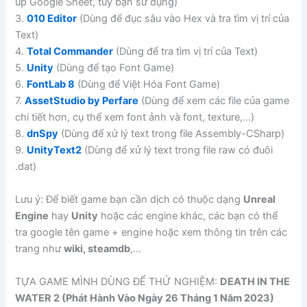
up Google Sheet, tùy bạn sử dụng)
3.
010 Editor
(Dùng để đục sâu vào Hex và tra tìm vị trí của
Text)
4.
Total Commander
(Dùng để tra tìm vị trí của Text)
5.
Unity
(Dùng để tạo Font Game)
6.
FontLab 8
(Dùng để Việt Hóa Font Game)
7.
AssetStudio by Perfare
(Dùng để xem các file của game
chi tiết hơn, cụ thể xem font ảnh và font, texture,…)
8.
dnSpy
(Dùng để xử lý text trong file Assembly-CSharp)
9.
UnityText2
(Dùng để xử lý text trong file raw có đuôi
.dat)
Lưu ý: Để biết game bạn cần dịch có thuộc dạng
Unreal
Engine
hay
Unity
hoặc các engine khác, các bạn có thể
tra google tên game + engine hoặc xem thông tin trên các
trang như
wiki, steamdb
,…
TỰA GAME MÌNH DÙNG ĐỂ THỬ NGHIỆM:
DEATH IN THE
WATER 2 (Phát Hành Vào Ngày 26 Tháng 1 Năm 2023)