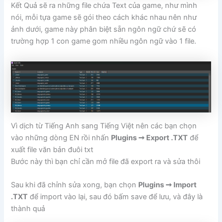
Kết Quả sẽ ra những file chứa Text của game, như mình
nói, mỗi tựa game sẽ gói theo cách khác nhau nên như
ảnh dưới, game này phân biệt sẵn ngôn ngữ chứ sẽ có
trường hợp 1 con game gom nhiều ngôn ngữ vào 1 file.
Vì dịch từ Tiếng Anh sang Tiếng Việt nên các bạn chọn
vào những dòng EN rồi nhấn
Plugins ➞ Export .TXT
để
xuất file văn bản đuôi txt
Bước này thì bạn chỉ cần mở file đã export ra và sửa thôi
Sau khi đã chỉnh sửa xong, bạn chọn
Plugins ➞ Import
.TXT
để import vào lại, sau đó bấm save để lưu, và đây là
thành quả