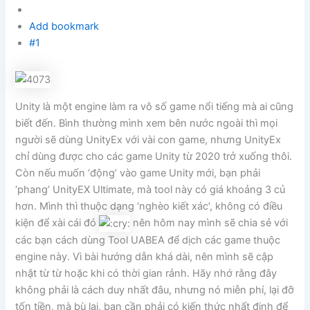
Add bookmark
#1
Unity là một engine làm ra vô số game nổi tiếng mà ai cũng
biết đến. Bình thường mình xem bên nước ngoài thì mọi
người sẽ dùng UnityEx với vài con game, nhưng UnityEx
chỉ dùng được cho các game Unity từ 2020 trở xuống thôi.
Còn nếu muốn ‘động’ vào game Unity mới, bạn phải
‘phang’ UnityEX Ultimate, mà tool này có giá khoảng 3 củ
hơn. Mình thì thuộc dạng ‘nghèo kiết xác’, không có điều
kiện để xài cái đó
nên hôm nay mình sẽ chia sẻ với
các bạn cách dùng Tool UABEA để dịch các game thuộc
engine này. Vì bài hướng dẫn khá dài, nên mình sẽ cập
nhật từ từ hoặc khi có thời gian rảnh. Hãy nhớ rằng đây
không phải là cách duy nhất đâu, nhưng nó miễn phí, lại đỡ
tốn tiền, mà bù lại, bạn cần phải có kiến thức nhất định để