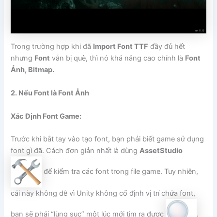
Trong trường hợp khi đã
Import Font TTF
đầy đủ hết
nhưng
Font
vẫn bị què, thì nó khả năng cao chính là
Font
Ảnh, Bitmap.
2. Nếu Font là Font Ảnh
Xác Định Font Game:
Trước khi bắt tay vào tạo font, bạn phải biết game sử dụng
font gì đã. Cách đơn giản nhất là dùng
AssetStudio
để kiểm tra các font trong file game. Tuy nhiên,
cái này không dễ vì Unity không cố định vị trí chứa font,
bạn sẽ phải “lùng sục” một lúc mới tìm ra được
.