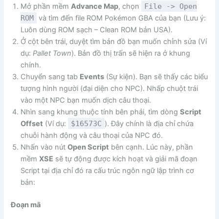
Mở phần mềm
Advance Map
, chọn
File -> Open
ROM
và tìm đến file ROM Pokémon GBA của bạn (Lưu ý:
Luôn dùng ROM sạch – Clean ROM bản USA).
Ở cột bên trái, duyệt tìm bản đồ bạn muốn chỉnh sửa (Ví
dụ:
Pallet Town
). Bản đồ thị trấn sẽ hiện ra ở khung
chính.
Chuyển sang tab
Events
(Sự kiện). Bạn sẽ thấy các biểu
tượng hình người (đại diện cho NPC). Nhấp chuột trái
vào một NPC bạn muốn dịch câu thoại.
Nhìn sang khung thuộc tính bên phải, tìm dòng
Script
Offset
(Ví dụ:
$16573C
). Đây chính là địa chỉ chứa
chuỗi hành động và câu thoại của NPC đó.
Nhấn vào nút
Open Script
bên cạnh. Lúc này, phần
mềm
XSE
sẽ tự động được kích hoạt và giải mã đoạn
Script tại địa chỉ đó ra cấu trúc ngôn ngữ lập trình cơ
bản:
Đoạn mã