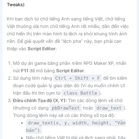
Tweaks)
Khi bạn dịch từ chữ tiếng Anh sang tiếng Việt, chữ tiếng
Việt thường dài hơn chữ tiếng Anh rất nhiều, dẫn đến việc
chữ hiển thị trên màn hình bị lệch ra khỏi khung hình ảnh
nền. Để giải quyết vấn đề “lệch pha” này, bạn phải can
thiệp vào
Script Editor
:
Mở dự án game bằng phần mềm RPG Maker XP, nhấn
nút
F11
để mở bảng
Script Editor
.
Sử dụng tính năng
Ctrl + Shift + F
để tìm kiếm
đoạn code quản lý giao diện đó (Ví dụ muốn chỉnh UI
trận đấu thì tìm cụm từ
class Battle
).
Điều chỉnh Tọa độ (X, Y):
Tìm các dòng lệnh vẽ chữ
(thường có dạng
pbDrawText
hoặc
draw_text
).
Trong dòng lệnh này sẽ có các thông số tọa độ:
draw_text(x, y, width, height, "Văn
bản")
Nếu chữ tiếng Việt bị dài và lệch sang phải, hãy