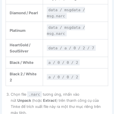
data / msgdata /
Diamond / Pearl
msg.narc
data / msgdata /
Platinum
msg.narc
HeartGold /
data / a / 0 / 2 / 7
SoulSilver
Black / White
a / 0 / 0 / 2
Black 2 / White
a / 0 / 0 / 2
2
Chọn file
.narc
tương ứng, nhấn vào
nút
Unpack
(hoặc
Extract
) trên thanh công cụ của
Tinke để trích xuất file này ra một thư mục riêng trên
máy tính.