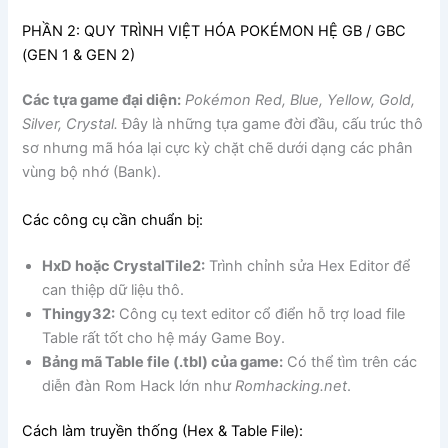
PHẦN 2: QUY TRÌNH VIỆT HÓA POKÉMON HỆ GB / GBC
(GEN 1 & GEN 2)
Các tựa game đại diện:
Pokémon Red, Blue, Yellow, Gold,
Silver, Crystal.
Đây là những tựa game đời đầu, cấu trúc thô
sơ nhưng mã hóa lại cực kỳ chặt chẽ dưới dạng các phân
vùng bộ nhớ (Bank).
Các công cụ cần chuẩn bị:
HxD hoặc CrystalTile2:
Trình chỉnh sửa Hex Editor để
can thiệp dữ liệu thô.
Thingy32:
Công cụ text editor cổ điển hỗ trợ load file
Table rất tốt cho hệ máy Game Boy.
Bảng mã Table file (.tbl) của game:
Có thể tìm trên các
diễn đàn Rom Hack lớn như
Romhacking.net
.
Cách làm truyền thống (Hex & Table File):