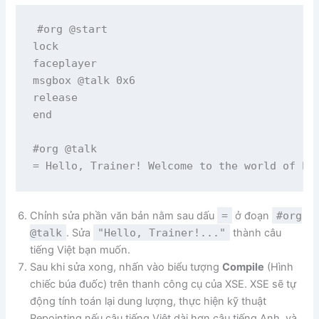
#org @start

lock

faceplayer

msgbox @talk 0x6

release

end

#org @talk

Chỉnh sửa phần văn bản nằm sau dấu
=
ở đoạn
#org
@talk
. Sửa
"Hello, Trainer!..."
thành câu
tiếng Việt bạn muốn.
Sau khi sửa xong, nhấn vào biểu tượng
Compile
(Hình
chiếc búa đuốc) trên thanh công cụ của XSE. XSE sẽ tự
động tính toán lại dung lượng, thực hiện kỹ thuật
Repointing nếu câu tiếng Việt dài hơn câu tiếng Anh, và