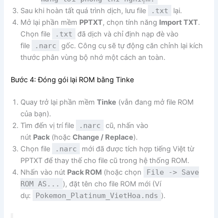
Sau khi hoàn tất quá trình dịch, lưu file
.txt
lại.
Mở lại phần mềm
PPTXT
, chọn tính năng
Import TXT
.
Chọn file
.txt
đã dịch và chỉ định nạp đè vào
file
.narc
gốc. Công cụ sẽ tự động căn chỉnh lại kích
thước phân vùng bộ nhớ một cách an toàn.
Bước 4: Đóng gói lại ROM bằng Tinke
Quay trở lại phần mềm
Tinke
(vẫn đang mở file ROM
của bạn).
Tìm đến vị trí file
.narc
cũ, nhấn vào
nút
Pack
(hoặc
Change / Replace
).
Chọn file
.narc
mới đã được tích hợp tiếng Việt từ
PPTXT để thay thế cho file cũ trong hệ thống ROM.
Nhấn vào nút
Pack ROM
(hoặc chọn
File -> Save
ROM AS...
), đặt tên cho file ROM mới (Ví
dụ:
Pokemon_Platinum_VietHoa.nds
).