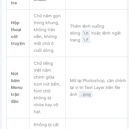
tra
Chữ nằm gọn
Hộp
trong khung,
Thêm lệnh xuống
thoại
không tràn
dòng
\n
hoặc lệnh ngắt
cốt
viền, không
trang
\f
.
truyện
mất chữ ở
cuối dòng.
Chữ tiếng
Việt nằm
Nút
chính giữa
bấm
Mở lại Photoshop, căn chỉnh
icon nút bấm,
Menu
lại vị trí Text Layer trên file
font chữ
trận
ảnh
.png
.
không bị
đấu
nhòe hay vỡ
hạt.
Không bị cắt