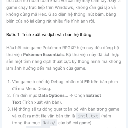
trúc của nó hoàn toàn khác với các hệ máy cầm tay. Đây là
game chạy trực tiếp trên Windows, không cần giả lập và
không dùng mã Hex. Giao diện hệ thống, nút bấm, bảng
biển của nó lại dùng rất nhiều file hình ảnh rời.
Bước 1: Trích xuất và dịch văn bản hệ thống
Hầu hết các game Pokémon RPGXP hiện nay đều dùng bộ
thư viện
Pokémon Essentials
. Bộ thư viện này đã tích hợp
sẵn một tính năng dịch thuật cực kỳ thông minh mà không
làm ảnh hưởng đến mã nguồn của game.
Vào game ở chế độ Debug, nhấn nút
F9
trên bàn phím
để mở Menu Debug.
Tìm đến mục
Data Options…
-> Chọn
Extract
Text
(Trích xuất văn bản).
Hệ thống sẽ tự động quét toàn bộ văn bản trong game
và xuất ra một file văn bản tên là
intl.txt
(nằm
trong thư mục
Data/
của bộ cài game).