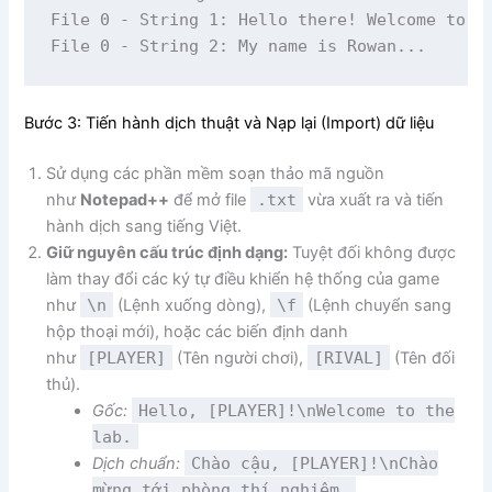
File 0 - String 1: Hello there! Welcome to th
Bước 3: Tiến hành dịch thuật và Nạp lại (Import) dữ liệu
Sử dụng các phần mềm soạn thảo mã nguồn
như
Notepad++
để mở file
.txt
vừa xuất ra và tiến
hành dịch sang tiếng Việt.
Giữ nguyên cấu trúc định dạng:
Tuyệt đối không được
làm thay đổi các ký tự điều khiển hệ thống của game
như
\n
(Lệnh xuống dòng),
\f
(Lệnh chuyển sang
hộp thoại mới), hoặc các biến định danh
như
[PLAYER]
(Tên người chơi),
[RIVAL]
(Tên đối
thủ).
Gốc:
Hello, [PLAYER]!\nWelcome to the
lab.
Dịch chuẩn:
Chào cậu, [PLAYER]!\nChào
mừng tới phòng thí nghiệm.