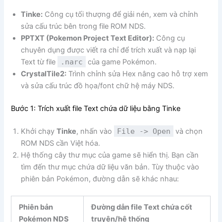
Tinke:
Công cụ tối thượng để giải nén, xem và chỉnh
sửa cấu trúc bên trong file ROM NDS.
PPTXT (Pokemon Project Text Editor):
Công cụ
chuyên dụng được viết ra chỉ để trích xuất và nạp lại
Text từ file
.narc
của game Pokémon.
CrystalTile2:
Trình chỉnh sửa Hex nâng cao hỗ trợ xem
và sửa cấu trúc đồ họa/font chữ hệ máy NDS.
Bước 1: Trích xuất file Text chứa dữ liệu bằng Tinke
Khởi chạy
Tinke
, nhấn vào
File -> Open
và chọn
ROM NDS cần Việt hóa.
Hệ thống cây thư mục của game sẽ hiển thị. Bạn cần
tìm đến thư mục chứa dữ liệu văn bản. Tùy thuộc vào
phiên bản Pokémon, đường dẫn sẽ khác nhau:
Phiên bản
Đường dẫn file Text chứa cốt
Pokémon NDS
truyện/hệ thống