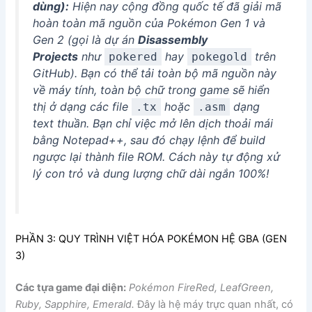
dùng):
Hiện nay cộng đồng quốc tế đã giải mã
hoàn toàn mã nguồn của Pokémon Gen 1 và
Gen 2 (gọi là dự án
Disassembly
Projects
như
hay
trên
pokered
pokegold
GitHub). Bạn có thể tải toàn bộ mã nguồn này
về máy tính, toàn bộ chữ trong game sẽ hiển
thị ở dạng các file
hoặc
dạng
.tx
.asm
text thuần. Bạn chỉ việc mở lên dịch thoải mái
bằng Notepad++, sau đó chạy lệnh để build
ngược lại thành file ROM. Cách này tự động xử
lý con trỏ và dung lượng chữ dài ngắn 100%!
PHẦN 3: QUY TRÌNH VIỆT HÓA POKÉMON HỆ GBA (GEN
3)
Các tựa game đại diện:
Pokémon FireRed, LeafGreen,
Ruby, Sapphire, Emerald.
Đây là hệ máy trực quan nhất, có