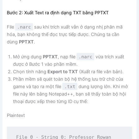
Bước 2: Xuất Text ra định dạng TXT bằng PPTXT
File
.narc
sau khi trích xuất vẫn ở dạng nhị phân mã
hóa, bạn không thể đọc trực tiếp được. Chúng ta cần
dùng
PPTXT
.
Mở ứng dụng
PPTXT
, nạp file
.narc
vừa trích xuất
được ở Bước 1 vào phần mềm.
Chọn tính năng
Export to TXT
(Xuất ra file văn bản).
Phần mềm sẽ quét toàn bộ hệ thống lưu trữ chữ của
game và tạo ra một file
.txt
dung lượng lớn. Khi mở
file này lên bằng Notepad++, bạn sẽ thấy toàn bộ hội
thoại được xếp theo từng ID cụ thể:
Plaintext
File 0 - String 0: Professor Rowan
