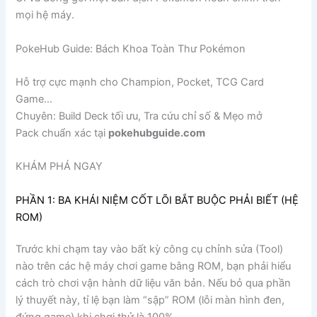
mọi hệ máy.
PokeHub Guide: Bách Khoa Toàn Thư Pokémon
Hỗ trợ cực mạnh cho Champion, Pocket, TCG Card
Game…
Chuyên: Build Deck tối ưu, Tra cứu chỉ số & Mẹo mở
Pack chuẩn xác tại
pokehubguide.com
KHÁM PHÁ NGAY
PHẦN 1: BA KHÁI NIỆM CỐT LÕI BẮT BUỘC PHẢI BIẾT (HỆ
ROM)
Trước khi chạm tay vào bất kỳ công cụ chỉnh sửa (Tool)
nào trên các hệ máy chơi game bằng ROM, bạn phải hiểu
cách trò chơi vận hành dữ liệu văn bản. Nếu bỏ qua phần
lý thuyết này, tỉ lệ bạn làm “sập” ROM (lỗi màn hình đen,