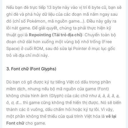
Nếu bạn đè trực tiếp 13 byte này vào vị trí 6 byte cũ, bạn sẽ
ghi đè và phá hủy dữ liệu của các đoạn mã nằm ngay sau
đó (chỉ số Pokémon, mã nguồn game…). Điều này gây ra
lỗi nát game. Để giải quyết, chúng ta phải thực hiện kỹ
thuật gọi là
Repointing (Tái trỏ địa chỉ)
: Chuyển toàn bộ
đoạn chữ dài hơn xuống một vùng bộ nhớ trống (Free
Space) ở cuối ROM, sau đó sửa lại Pointer ở mục lục gốc
trỏ về địa chỉ mới này.
3. Font chữ (Font Glyphs)
Dù bạn có gõ được ký tự tiếng Việt có dấu trong phần
mềm dịch, nhưng nếu bộ mã nguồn của game (Font)
không chứa hình ảnh (Glyph) của các chữ như
á, à, ả, ã, ạ,
ô, ơ, đ…
thì game cũng không thể hiển thị được. Nó sẽ biến
thành các ô vuông, dấu chấm hỏi hoặc ký tự lỗi. Vì vậy,
một phần không thể thiếu của quá trình Việt hóa là
vẽ lại
Font chữ
cho game.