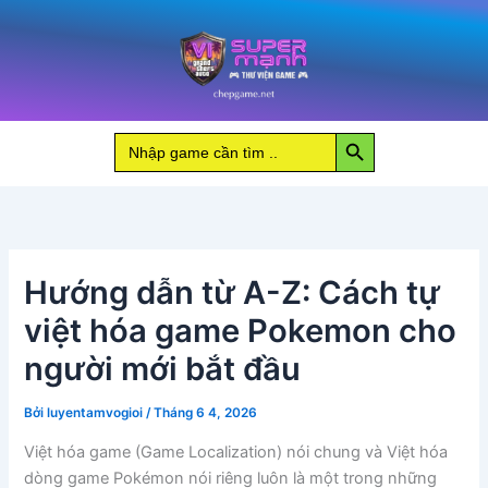
Nhảy
tới
nội
dung
Search Button
Search
for:
Hướng dẫn từ A-Z: Cách tự
việt hóa game Pokemon cho
người mới bắt đầu
Bởi
luyentamvogioi
/
Tháng 6 4, 2026
Việt hóa game (Game Localization) nói chung và Việt hóa
dòng game Pokémon nói riêng luôn là một trong những