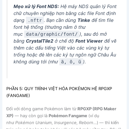
Mẹo xử lý Font NDS:
Hệ máy NDS quản lý Font
chữ chuyên nghiệp hơn bằng các file Font định
dạng
. Bạn cần dùng
Tinke
để tìm file
.nftr
font hệ thống (thường nằm ở thư
mục
), sau đó mở
data/graphic/font/
bằng
CrystalTile2
ở chế độ
Font Viewer
để vẽ
thêm các dấu tiếng Việt vào các vùng ký tự
trống hoặc đè lên các ký tự ngôn ngữ Châu Âu
không dùng tới (như
).
ä, ö, ü
PHẦN 5: QUY TRÌNH VIỆT HÓA POKÉMON HỆ RPGXP
(FANGAME)
Đối với dòng game Pokémon làm từ
RPGXP (RPG Maker
XP)
— hay còn gọi là
Pokémon Fangame
(ví dụ
như
Pokémon Uranium, Insurgence, Reborn
…) — thì kiến