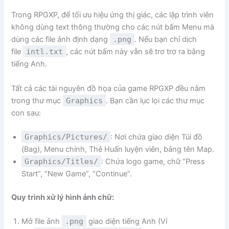
Trong RPGXP, để tối ưu hiệu ứng thị giác, các lập trình viên
không dùng text thông thường cho các nút bấm Menu mà
dùng các file ảnh định dạng
.png
. Nếu bạn chỉ dịch
file
intl.txt
, các nút bấm này vẫn sẽ trơ trơ ra bằng
tiếng Anh.
Tất cả các tài nguyên đồ họa của game RPGXP đều nằm
trong thư mục
Graphics
. Bạn cần lục lọi các thư mục
con sau:
Graphics/Pictures/
: Nơi chứa giao diện Túi đồ
(Bag), Menu chính, Thẻ Huấn luyện viên, bảng tên Map.
Graphics/Titles/
: Chứa logo game, chữ “Press
Start”, “New Game”, “Continue”.
Quy trình xử lý hình ảnh chữ:
Mở file ảnh
.png
giao diện tiếng Anh (Ví