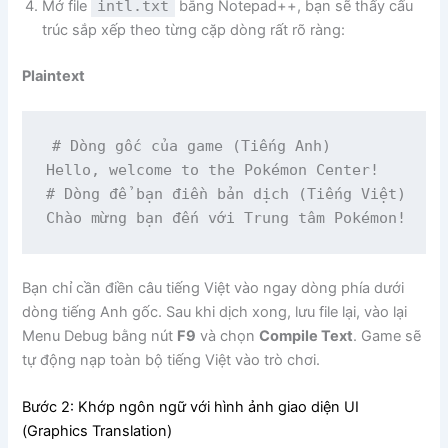
Mở file
intl.txt
bằng Notepad++, bạn sẽ thấy cấu
trúc sắp xếp theo từng cặp dòng rất rõ ràng:
Plaintext
# Dòng gốc của game (Tiếng Anh)

Hello, welcome to the Pokémon Center!

# Dòng để bạn điền bản dịch (Tiếng Việt)

Bạn chỉ cần điền câu tiếng Việt vào ngay dòng phía dưới
dòng tiếng Anh gốc. Sau khi dịch xong, lưu file lại, vào lại
Menu Debug bằng nút
F9
và chọn
Compile Text
. Game sẽ
tự động nạp toàn bộ tiếng Việt vào trò chơi.
Bước 2: Khớp ngôn ngữ với hình ảnh giao diện UI
(Graphics Translation)