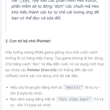
file
này vào các phần mềm Hex Editor,
.tbl
phần mềm sẽ tự động “dịch” các chuỗi mã Hex
khó hiểu thành các ký tự chữ cái tương ứng để
bạn có thể đọc và sửa đổi.
2. Con trỏ bộ nhớ (Pointer)
Hãy tưởng tượng ROM game giống như một cuốn sách
khổng lồ có hàng triệu trang. Tựa game không đi tìm dòng
chữ bằng cách “đọc” từ đầu đến cuối, nó sử dụng một mục
lục chứa các
Pointer (Con trỏ)
chỉ thẳng đến địa chỉ
(Offset) chính xác nơi dòng chữ đó bắt đầu.
Nếu câu thoại gốc tiếng Anh là:
"Hello!"
(6 ký tự –
tốn 6 byte bộ nhớ).
Bạn dịch sang tiếng Việt là:
"Xin chào bạn!"
(13 ký
tự – tốn 13 byte bộ nhớ).