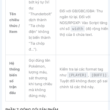
bớt ký tự (Ví
dụ:
Đối với GB/GBC/GBA: Thu
Tên
“Thunderbolt”
ngắn từ lại. Đối với
chiêu
dịch thành
NDS/RPGXP: Vào Script tăng
thức /
“Tia chớp
chỉ số
width
(độ rộng hiển
Item
điện” không
thị) của ô chứa text.
bị biến thành
“Tia chớp
đ…”).
Gọi đúng tên
Hệ
Pokémon,
thống
Kiểm tra lại các format tag
lượng máu,
biến
như
[PLAYER]
,
[BUFF1]
.
sát thương
số
Tuyệt đối không được gõ sai
khi tung chiêu
trận
chính tả các thẻ này.
mà không
đấu
đứng máy.
PHẦN 7: ĐÓNG GÓI SẢN PHẨM