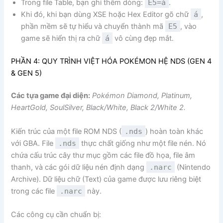
Trong file Table, bạn ghi thêm dòng:
E5=á
.
Khi đó, khi bạn dùng XSE hoặc Hex Editor gõ chữ
á
,
phần mềm sẽ tự hiểu và chuyển thành mã
E5
, vào
game sẽ hiển thị ra chữ
á
vô cùng đẹp mắt.
PHẦN 4: QUY TRÌNH VIỆT HÓA POKÉMON HỆ NDS (GEN 4
& GEN 5)
Các tựa game đại diện:
Pokémon Diamond, Platinum,
HeartGold, SoulSilver, Black/White, Black 2/White 2.
Kiến trúc của một file ROM NDS (
.nds
) hoàn toàn khác
với GBA. File
.nds
thực chất giống như một file nén. Nó
chứa cấu trúc cây thư mục gồm các file đồ họa, file âm
thanh, và các gói dữ liệu nén định dạng
.narc
(Nintendo
Archive). Dữ liệu chữ (Text) của game được lưu riêng biệt
trong các file
.narc
này.
Các công cụ cần chuẩn bị: