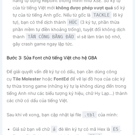
năng tự động Repoint thông minh như XSE. Số ký tự
của từ tiếng Việt mới
không được phép vượt quá
số ký
tự của từ tiếng Anh gốc. Nếu từ gốc là
TACKLE
(6 ký
tự), bạn có thể dịch thành
HÚC
(3 ký tự, phần thừa
phần mềm tự điền khoảng trống), tuyệt đối không dịch
thành
TẤN CÔNG BẰNG ĐẦU
vì sẽ làm tràn bộ nhớ,
gây crash game ngay lập tức.
Bước 3: Sửa Font chữ tiếng Việt cho hệ GBA
Để giải quyết vấn đề ký tự có dấu, bạn cần dùng công
cụ
Tile Molester
hoặc
FontEd
để vẽ lại đồ họa của các ký
tự thừa trong game (những ký tự lạ không dùng đến trong
tiếng Anh như các biểu tượng ký hiệu, chữ Hy Lạp…) thành
các chữ có dấu của tiếng Việt.
Sau khi vẽ xong, bạn cập nhật lại file
.tbl
của mình:
Giả sử bạn vẽ chữ
á
đè lên ký tự có mã Hex là
E5
.