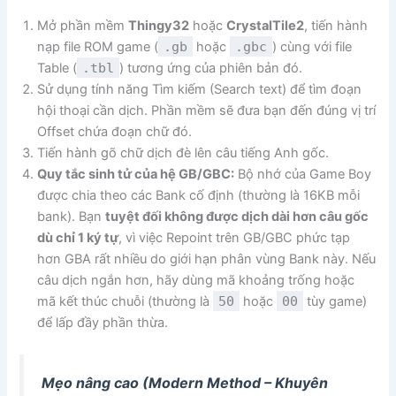
Mở phần mềm
Thingy32
hoặc
CrystalTile2
, tiến hành
nạp file ROM game (
.gb
hoặc
.gbc
) cùng với file
Table (
.tbl
) tương ứng của phiên bản đó.
Sử dụng tính năng Tìm kiếm (Search text) để tìm đoạn
hội thoại cần dịch. Phần mềm sẽ đưa bạn đến đúng vị trí
Offset chứa đoạn chữ đó.
Tiến hành gõ chữ dịch đè lên câu tiếng Anh gốc.
Quy tắc sinh tử của hệ GB/GBC:
Bộ nhớ của Game Boy
được chia theo các Bank cố định (thường là 16KB mỗi
bank). Bạn
tuyệt đối không được dịch dài hơn câu gốc
dù chỉ 1 ký tự
, vì việc Repoint trên GB/GBC phức tạp
hơn GBA rất nhiều do giới hạn phân vùng Bank này. Nếu
câu dịch ngắn hơn, hãy dùng mã khoảng trống hoặc
mã kết thúc chuỗi (thường là
50
hoặc
00
tùy game)
để lấp đầy phần thừa.
Mẹo nâng cao (Modern Method – Khuyên