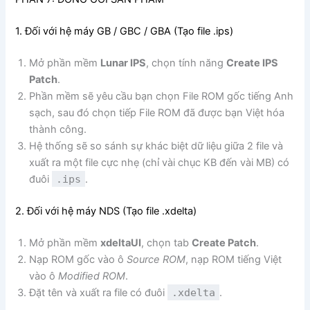
1. Đối với hệ máy GB / GBC / GBA (Tạo file .ips)
Mở phần mềm
Lunar IPS
, chọn tính năng
Create IPS
Patch
.
Phần mềm sẽ yêu cầu bạn chọn File ROM gốc tiếng Anh
sạch, sau đó chọn tiếp File ROM đã được bạn Việt hóa
thành công.
Hệ thống sẽ so sánh sự khác biệt dữ liệu giữa 2 file và
xuất ra một file cực nhẹ (chỉ vài chục KB đến vài MB) có
đuôi
.ips
.
2. Đối với hệ máy NDS (Tạo file .xdelta)
Mở phần mềm
xdeltaUI
, chọn tab
Create Patch
.
Nạp ROM gốc vào ô
Source ROM
, nạp ROM tiếng Việt
vào ô
Modified ROM
.
Đặt tên và xuất ra file có đuôi
.xdelta
.