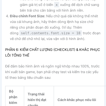
giảm giá trị số ở biến
x
xuống để dịch chữ sang
bên trái cho cân bằng với hình ảnh nền.
Điều chỉnh Font Size:
Nếu chữ quá dài không thể nhét
vừa cái khung ảnh, hãy thêm dòng lệnh hạ size chữ
riêng cho phân đoạn đó xuống. (Ví dụ: Thêm
dòng
self.contents.font.size = 18
trước đoạn
vẽ chữ để chữ nhỏ lại, vừa vặn với ô hình ảnh).
PHẦN 6: KIỂM CHẤT LƯỢNG (CHECKLIST) & KHẮC PHỤC
LỖI TỔNG THỂ
Để đảm bảo hình ảnh và ngôn ngữ khớp nhau 100%, trước
khi xuất bản game, bạn phải chạy test và kiểm tra các yếu
tố theo bảng tiêu chuẩn sau:
Bộ
Trạng thái
phận
hiển thị đạt
Cách khắc phục nếu lỗi
kiểm
chuẩn