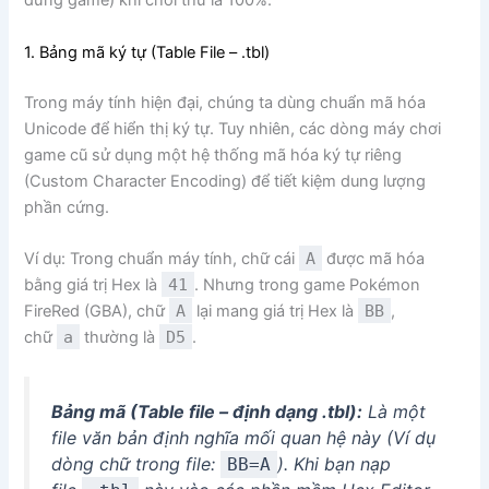
đứng game) khi chơi thử là 100%.
1. Bảng mã ký tự (Table File – .tbl)
Trong máy tính hiện đại, chúng ta dùng chuẩn mã hóa
Unicode để hiển thị ký tự. Tuy nhiên, các dòng máy chơi
game cũ sử dụng một hệ thống mã hóa ký tự riêng
(Custom Character Encoding) để tiết kiệm dung lượng
phần cứng.
Ví dụ: Trong chuẩn máy tính, chữ cái
A
được mã hóa
bằng giá trị Hex là
41
. Nhưng trong game Pokémon
FireRed (GBA), chữ
A
lại mang giá trị Hex là
BB
,
chữ
a
thường là
D5
.
Bảng mã (Table file – định dạng .tbl):
Là một
file văn bản định nghĩa mối quan hệ này (Ví dụ
dòng chữ trong file:
). Khi bạn nạp
BB=A