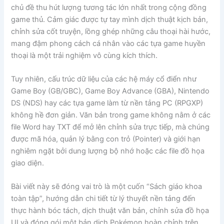
chủ đề thu hút lượng tương tác lớn nhất trong cộng đồng
game thủ. Cảm giác được tự tay mình dịch thuật kịch bản,
chỉnh sửa cốt truyện, lồng ghép những câu thoại hài hước,
mang đậm phong cách cá nhân vào các tựa game huyền
thoại là một trải nghiệm vô cùng kích thích.
Tuy nhiên, cấu trúc dữ liệu của các hệ máy cổ điển như
Game Boy (GB/GBC), Game Boy Advance (GBA), Nintendo
DS (NDS) hay các tựa game làm từ nền tảng PC (RPGXP)
không hề đơn giản. Văn bản trong game không nằm ở các
file Word hay TXT để mở lên chỉnh sửa trực tiếp, mà chúng
được mã hóa, quản lý bằng con trỏ (Pointer) và giới hạn
nghiêm ngặt bởi dung lượng bộ nhớ hoặc các file đồ họa
giao diện.
Bài viết này sẽ đóng vai trò là một cuốn “Sách giáo khoa
toàn tập”, hướng dẫn chi tiết từ lý thuyết nền tảng đến
thực hành bóc tách, dịch thuật văn bản, chỉnh sửa đồ họa
UI và đóng gói một bản dịch Pokémon hoàn chỉnh trên