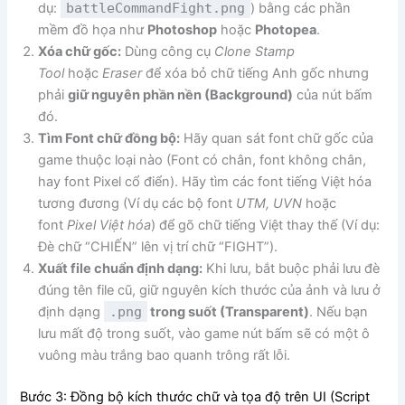
dụ:
battleCommandFight.png
) bằng các phần
mềm đồ họa như
Photoshop
hoặc
Photopea
.
Xóa chữ gốc:
Dùng công cụ
Clone Stamp
Tool
hoặc
Eraser
để xóa bỏ chữ tiếng Anh gốc nhưng
phải
giữ nguyên phần nền (Background)
của nút bấm
đó.
Tìm Font chữ đồng bộ:
Hãy quan sát font chữ gốc của
game thuộc loại nào (Font có chân, font không chân,
hay font Pixel cổ điển). Hãy tìm các font tiếng Việt hóa
tương đương (Ví dụ các bộ font
UTM, UVN
hoặc
font
Pixel Việt hóa
) để gõ chữ tiếng Việt thay thế (Ví dụ:
Đè chữ “CHIẾN” lên vị trí chữ “FIGHT”).
Xuất file chuẩn định dạng:
Khi lưu, bắt buộc phải lưu đè
đúng tên file cũ, giữ nguyên kích thước của ảnh và lưu ở
định dạng
.png
trong suốt (Transparent)
. Nếu bạn
lưu mất độ trong suốt, vào game nút bấm sẽ có một ô
vuông màu trắng bao quanh trông rất lỗi.
Bước 3: Đồng bộ kích thước chữ và tọa độ trên UI (Script