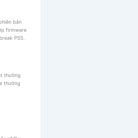
phiên bản
hợp firmware
lbreak PS5.
ật thường
re thường