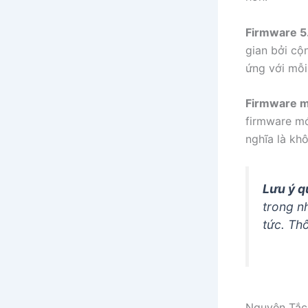
Firmware 5.
gian bởi cộ
ứng với mỗi
Firmware mớ
firmware mớ
nghĩa là kh
Lưu ý q
trong n
tức. Th
Nguyên Tắc