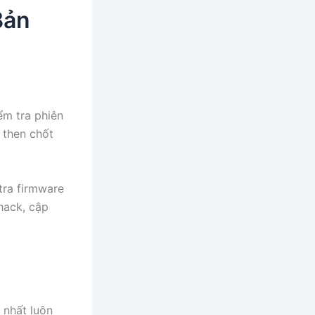
Bản
ểm tra phiên
 then chốt
tra firmware
hack, cập
 nhất luôn