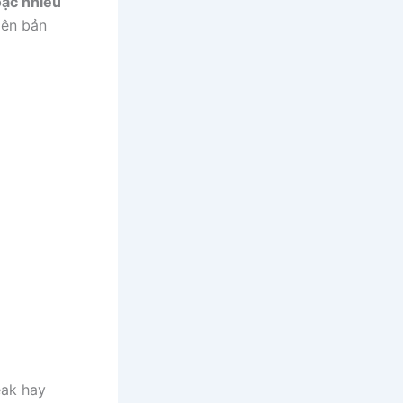
ặc nhiều
iên bản
)
eak hay