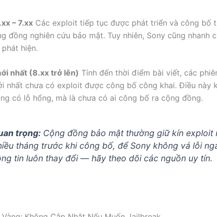
xx – 7.xx
Các exploit tiếp tục được phát triển và công bố t
ng đồng nghiên cứu bảo mật. Tuy nhiên, Sony cũng nhanh 
 phát hiện.
i nhất (8.xx trở lên)
Tính đến thời điểm bài viết, các phiê
i nhất chưa có exploit được công bố công khai. Điều này 
ông có lỗ hổng, mà là chưa có ai công bố ra cộng đồng.
uan trọng:
Cộng đồng bảo mật thường giữ kín exploit
hiều tháng trước khi công bố, để Sony không vá lỗi ng
ông tin luôn thay đổi — hãy theo dõi các nguồn uy tín.
 Vàng: Không Cập Nhật Nếu Muốn Jailbreak