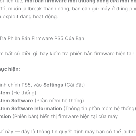
ỗi liên tục,
mỗi bản firmware mới thường đóng cửa một ho
 đó, muốn jailbreak thành công, bạn cần giữ máy ở đúng ph
 exploit đang hoạt động.
Tra Phiên Bản Firmware PS5 Của Bạn
m bất cứ điều gì, hãy kiểm tra phiên bản firmware hiện tại:
ực hiện:
ình chính PS5, vào
Settings
(Cài đặt)
stem
(Hệ thống)
stem Software
(Phần mềm hệ thống)
tem Software Information
(Thông tin phần mềm hệ thống
rsion
(Phiên bản) hiển thị firmware hiện tại của máy
 số này — đây là thông tin quyết định máy bạn có thể jailbr