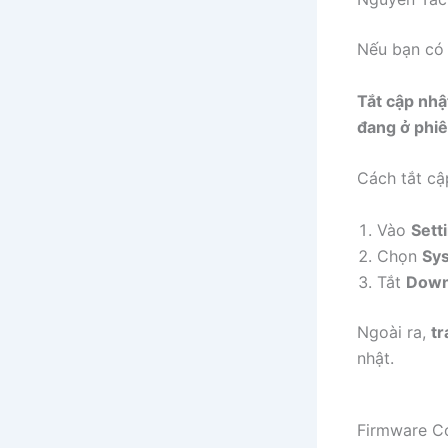
Nếu bạn có 
Tắt cập nhậ
đang ở phiê
Cách tắt cậ
Vào
Sett
Chọn
Sys
Tắt
Downl
Ngoài ra,
tr
nhật.
Firmware C