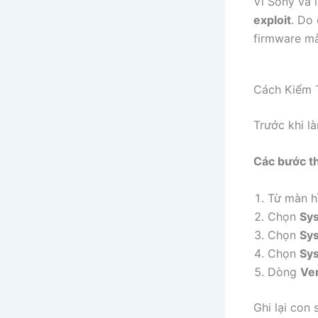
Vì Sony vá l
exploit
. Do
firmware mà
Cách Kiểm 
Trước khi là
Các bước th
Từ màn h
Chọn
Sy
Chọn
Sy
Chọn
Sys
Dòng
Ve
Ghi lại con