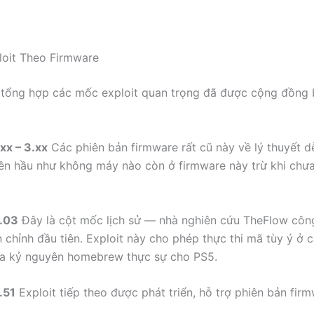
loit Theo Firmware
 tổng hợp các mốc exploit quan trọng đã được cộng đồng
xx – 3.xx
Các phiên bản firmware rất cũ này về lý thuyết d
iên hầu như không máy nào còn ở firmware này trừ khi chưa
.03
Đây là cột mốc lịch sử — nhà nghiên cứu TheFlow côn
n chỉnh đầu tiên. Exploit này cho phép thực thi mã tùy ý ở 
ra kỷ nguyên homebrew thực sự cho PS5.
.51
Exploit tiếp theo được phát triển, hỗ trợ phiên bản fir