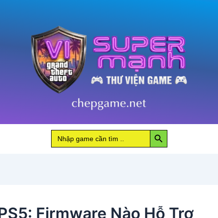
Search Button
Search
for:
PS5: Firmware Nào Hỗ Trợ