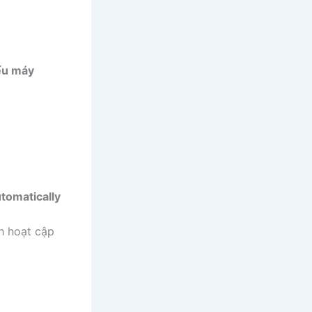
ếu máy
utomatically
h hoạt cập