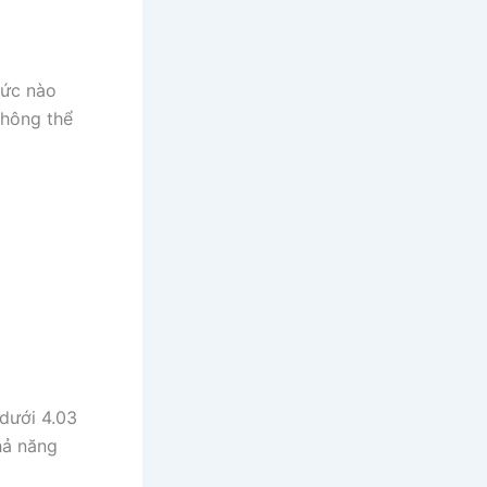
hức nào
không thể
dưới 4.03
hả năng