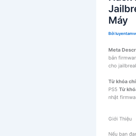
Jailb
Máy
Bởi
luyentamvo
Meta Descri
bản firmwar
cho jailbre
Từ khóa chí
PS5
Từ khó
nhật firmwa
Giới Thiệu
Nếu bạn đan