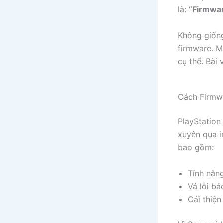
là:
“Firmwar
Không giống
firmware. M
cụ thể. Bài 
Cách Firmw
PlayStation
xuyên qua i
bao gồm:
Tính năng
Vá lỗi bả
Cải thiện