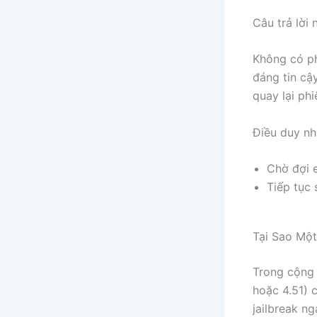
Câu trả lời
Không có ph
đáng tin cậ
quay lại phi
Điều duy nhấ
Chờ đợi e
Tiếp tục
Tại Sao Mộ
Trong cộng 
hoặc 4.51) 
jailbreak n