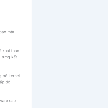
 bảo mật
ễ khai thác
 từng kết
g bố kernel
cấp độ
mware cao