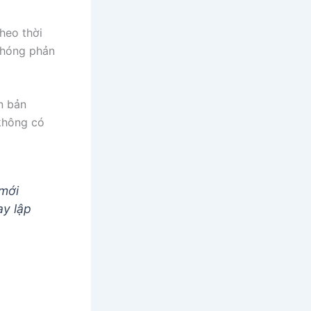
heo thời
chóng phản
n bản
không có
 mới
ay lập