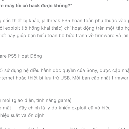
e máy tôi có hack được không?”
 các thiết bị khác, jailbreak PS5 hoàn toàn phụ thuộc vào 
ỗi exploit (lỗ hổng khai thác) chỉ hoạt động trên một tập 
viết này giúp bạn hiểu toàn bộ bức tranh về firmware và jai
are PS5 Hoạt Động
 5 sử dụng hệ điều hành độc quyền của Sony, được cập nh
nternet hoặc thiết bị lưu trữ USB. Mỗi bản cập nhật firmwa
 mới (giao diện, tính năng game)
o mật — đây chính là lý do khiến exploit cũ vô hiệu
 hiệu suất và ổn định