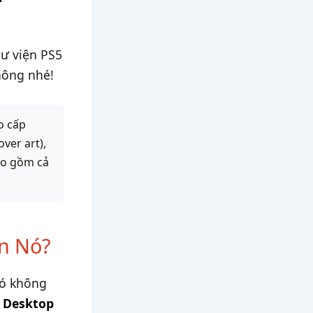
hư viện PS5
hông nhé!
o cấp
ver art),
ao gồm cả
ần Nó?
Nó không
t
Desktop