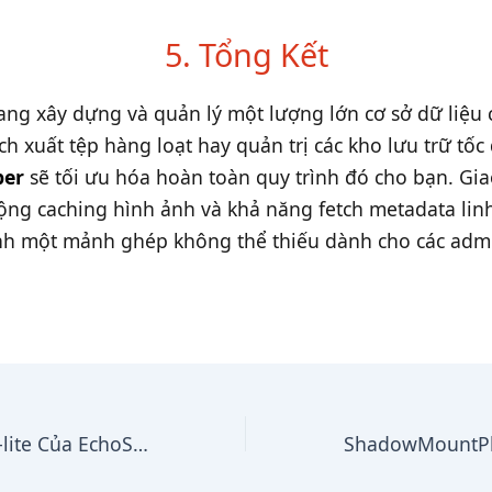
5. Tổng Kết
ng xây dựng và quản lý một lượng lớn cơ sở dữ liệu 
ích xuất tệp hàng loạt hay quản trị các kho lưu trữ tốc
per
sẽ tối ưu hóa hoàn toàn quy trình đó cho bạn. Gia
ộng caching hình ảnh và khả năng fetch metadata lin
nh một mảnh ghép không thể thiếu dành cho các adm
Tìm Hiểu kstuff-lite Của EchoStretch: Giải Pháp Kernel Patch Tối Ưu Cho PlayStation Jailbreak