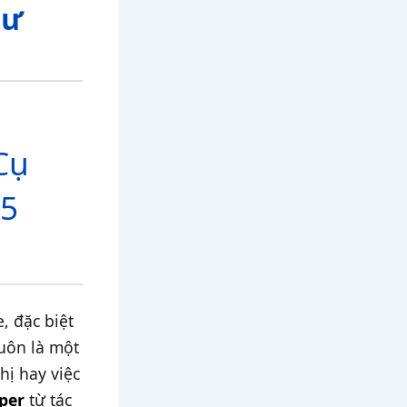
hư
Cụ
S5
, đặc biệt
luôn là một
thị hay việc
per
từ tác