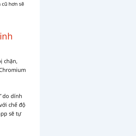
n cũ hơn sẽ
inh
ị chặn,
t Chromium
”
do dính
với chế độ
app sẽ tự