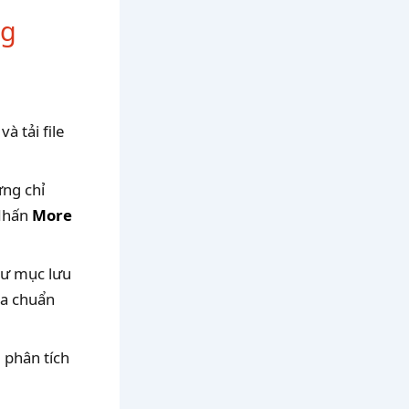
ng
và tải file
ng chỉ
 Nhấn
More
hư mục lưu
a chuẩn
 phân tích