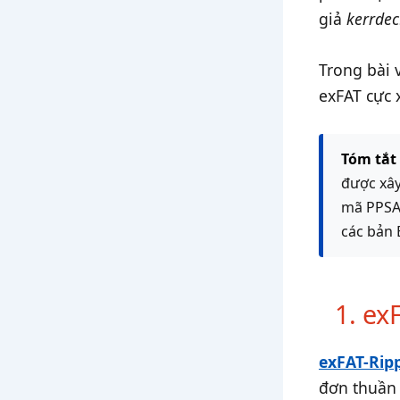
giả
kerrde
Trong bài 
exFAT cực 
Tóm tắt
được xây
mã PPSA,
các bản 
1. ex
exFAT-Rip
đơn thuần 