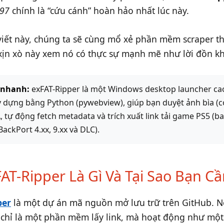
c97
chính là “cứu cánh” hoàn hảo nhất lúc này.
viết này, chúng ta sẽ cùng mổ xẻ phần mềm scraper t
xịn xò này xem nó có thực sự mạnh mẽ như lời đồn k
 nhanh:
exFAT-Ripper là một Windows desktop launcher ca
 dựng bằng Python (pywebview), giúp bạn duyệt ảnh bìa (co
 tự động fetch metadata và trích xuất link tải game PS5 (b
BackPort 4.xx, 9.xx và DLC).
FAT-Ripper Là Gì Và Tại Sao Bạn C
per
là một dự án mã nguồn mở lưu trữ trên GitHub. 
chỉ là một phần mềm lấy link, mà hoạt động như mộ