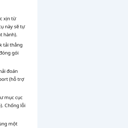
c xịn từ
cụ này sẽ tự
t hành).
k tải thẳng
đóng gói
hải đoán
ort (hỗ trợ
hư mục cục
o). Chống lỗi
cùng một