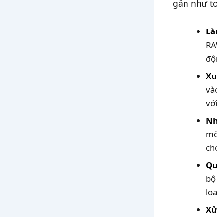
gần như to
Là
RA
độ
Xu
và
với
Nh
mò
ch
Qu
bộ 
lo
Xử