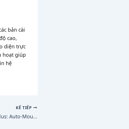
các bản cài
 độ cao,
o diện trực
h hoạt giúp
in hệ
KẾ TIẾP
ShadowMountPlus: Auto-Mounter Payload Đỉnh Nhất Cho PS5 Jailbreak