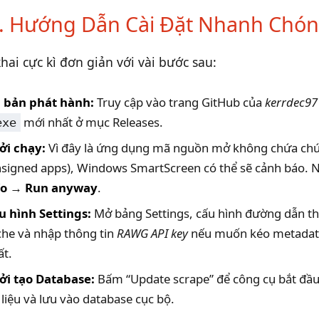
. Hướng Dẫn Cài Đặt Nhanh Chó
khai cực kì đơn giản với vài bước sau:
i bản phát hành:
Truy cập vào trang GitHub của
kerrdec97
mới nhất ở mục Releases.
exe
ởi chạy:
Vì đây là ứng dụng mã nguồn mở không chứa chứ
nsigned apps), Windows SmartScreen có thể sẽ cảnh báo.
fo
→
Run anyway
.
u hình Settings:
Mở bảng Settings, cấu hình đường dẫn t
che và nhập thông tin
RAWG API key
nếu muốn kéo metadat
ất.
ởi tạo Database:
Bấm “Update scrape” để công cụ bắt đầu
liệu và lưu vào database cục bộ.