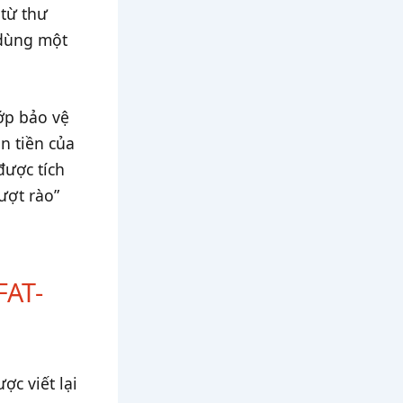
 từ thư
 dùng một
ớp bảo vệ
n tiền của
ược tích
ượt rào”
FAT-
ợc viết lại