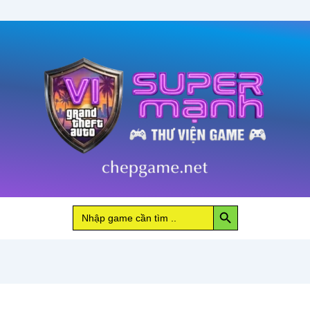
Search Button
Search
for: