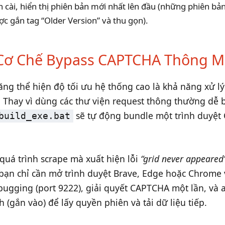
n cài, hiển thị phiên bản mới nhất lên đầu (những phiên bả
ợc gắn tag “Older Version” và thu gọn).
 Cơ Chế Bypass CAPTCHA Thông M
ăng thể hiện độ tối ưu hệ thống cao là khả năng xử lý
. Thay vì dùng các thư viện request thông thường dễ b
sẽ tự động bundle một trình duyệ
build_exe.bat
quá trình scrape mà xuất hiện lỗi
“grid never appeared
ạn chỉ cần mở trình duyệt Brave, Edge hoặc Chrome 
ugging (port 9222), giải quyết CAPTCHA một lần, và 
 (gắn vào) để lấy quyền phiên và tải dữ liệu tiếp.