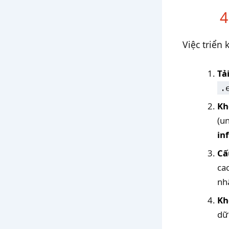
4
Việc triển 
Tả
.
Kh
(u
in
Cấ
ca
nh
Kh
dữ 