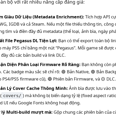
àn bộ với rất nhiều nâng cấp đáng giá:
m Giàu Dữ Liệu (Metadata Enrichment):
Tích hợp API cự
WG, IGDB và cả Steam. Nếu một file thiếu thông tin, công 
ng tìm và điền đầy đủ metadata (thể loại, ảnh bìa, ngày phá
ất File Pegasus DL Tiện Lợi:
Bạn có thể export toàn bộ lin
o máy PS5 chỉ bằng một nút “Pegasus”. Mỗi game sẽ được 
 đầy đủ các bản build và link DLC.
ận Diện Phân Loại Firmware Rõ Ràng:
Bạn không còn p
. Các badge màu sắc sẽ chỉ rõ: 🟢 Bản Native, 🟣 Bản Backp
o PS4/PS5 firmware cũ), 🔵 Phiên bản Firmware, và 🟡 DLC.
ản Lý Cover Cache Thông Minh:
Ảnh bìa được lưu vào t
(
) mà không bị biến dạng tỷ lệ (fixed aspect rati
covers/
ad UI nếu Google Fonts không hoạt động.
 lý Multi-build mượt mà:
Gộp chung các phiên bản của 