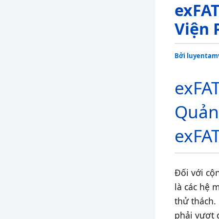
exFAT
Viện 
Bởi
luyentam
exFAT
Quản 
exFA
Đối với cộ
là các hệ 
thử thách. 
phải vượt 