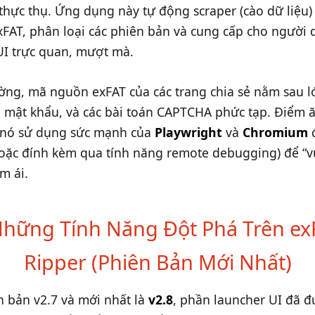
thực thụ. Ứng dụng này tự động scraper (cào dữ liệu)
xFAT, phân loại các phiên bản và cung cấp cho người
UI trực quan, mượt mà.
ng, mã nguồn exFAT của các trang chia sẻ nằm sau l
, mật khẩu, và các bài toán CAPTCHA phức tạp. Điểm ă
à nó sử dụng sức mạnh của
Playwright
và
Chromium
đ
oặc đính kèm qua tính năng remote debugging) để “v
m ái.
Những Tính Năng Đột Phá Trên ex
Ripper (Phiên Bản Mới Nhất)
n bản v2.7 và mới nhất là
v2.8
, phần launcher UI đã đư