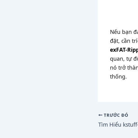
Nếu bạn đa
đặt, cần tr
exFAT-Rip
quan, tự đ
nó trở thà
thống.
TRƯỚC ĐÓ