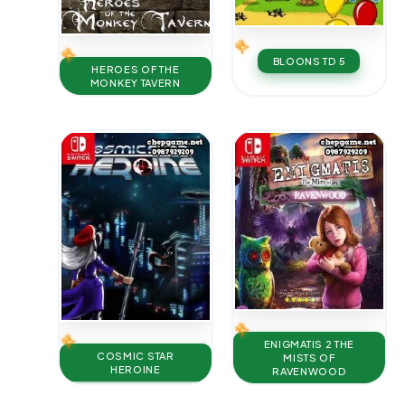
BLOONS TD 5
HEROES OF THE
MONKEY TAVERN
ENIGMATIS 2 THE
COSMIC STAR
MISTS OF
HEROINE
RAVENWOOD