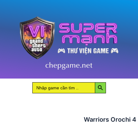
số
lượng
Search Button
Search
for:
Warriors Orochi 4