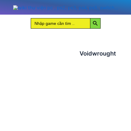
Search Button
Search
for:
Voidwrought