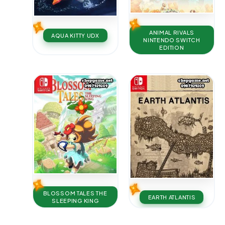
ANIMAL RIVALS
AQUA KITTY UDX
NINTENDO SWITCH
EDITION
BLOSSOM TALES THE
EARTH ATLANTIS
SLEEPING KING