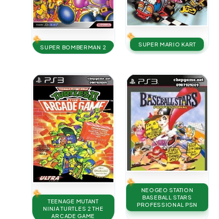
SUPER MARIO KART
SUPER BOMBERMAN 2
NEOGEO STATION
BASEBALL STARS
TEENAGE MUTANT
PROFESSIONAL PSN
NINJA TURTLES 2 THE
ARCADE GAME