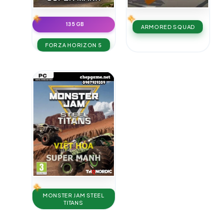
135 GB
ARMORED SQUAD
FORZA HORIZON 5
MONSTER JAM STEEL
TITANS