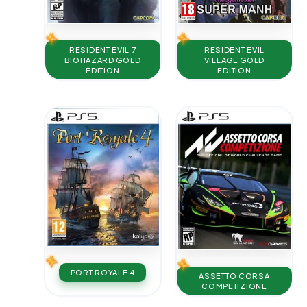
RESIDENT EVIL 7
RESIDENT EVIL
BIOHAZARD GOLD
VILLAGE GOLD
EDITION
EDITION
PORT ROYALE 4
ASSETTO CORSA
COMPETIZIONE