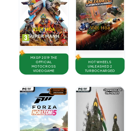
MXGP 2019 THE
HOT WHEELS
OFFICIAL
UNLEASHED 2
MOTOCROSS
TURBOCHARGED
VIDEOGAME